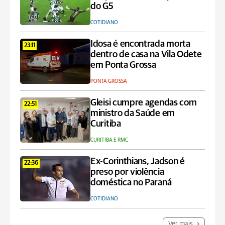
do G5
COTIDIANO
Idosa é encontrada morta
23:11
dentro de casa na Vila Odete
em Ponta Grossa
PONTA GROSSA
Gleisi cumpre agendas com
22:51
ministro da Saúde em
Curitiba
CURITIBA E RMC
Ex-Corinthians, Jadson é
22:36
preso por violência
doméstica no Paraná
COTIDIANO
Ver mais