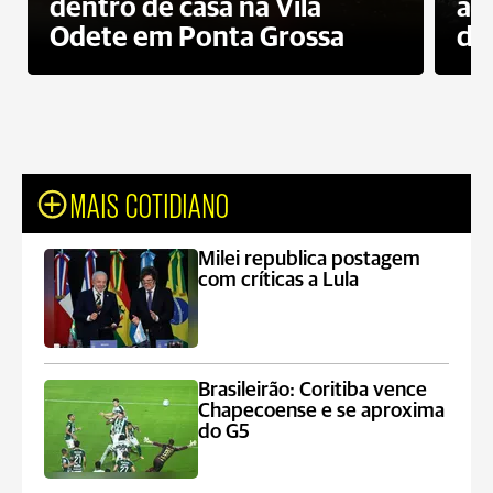
dentro de casa na Vila
ap
Odete em Ponta Grossa
do
MAIS COTIDIANO
Milei republica postagem
com críticas a Lula
Brasileirão: Coritiba vence
Chapecoense e se aproxima
do G5