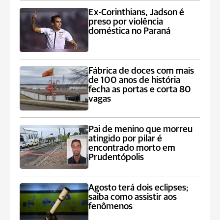
Ex-Corinthians, Jadson é
preso por violência
doméstica no Paraná
Fábrica de doces com mais
de 100 anos de história
fecha as portas e corta 80
vagas
Pai de menino que morreu
atingido por pilar é
encontrado morto em
Prudentópolis
Agosto terá dois eclipses;
saiba como assistir aos
fenômenos