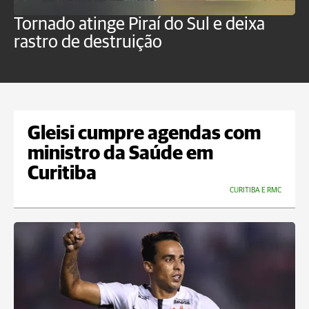
Tornado atinge Piraí do Sul e deixa
H
rastro de destruição
C
m
Gleisi cumpre agendas com
ministro da Saúde em
Curitiba
CURITIBA E RMC