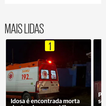
MAIS LIDAS
1
Pr
Idosa é encontrada morta
sec