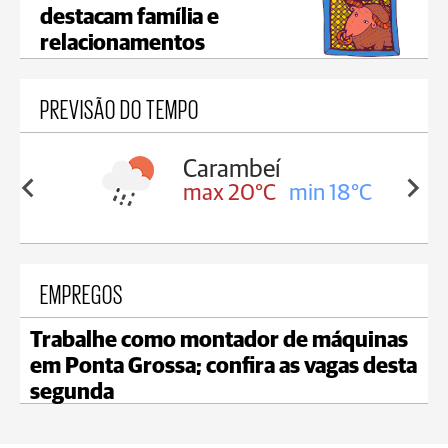
destacam família e
relacionamentos
PREVISÃO DO TEMPO
Carambeí
in 18°C
max 20°C
min 18°C
EMPREGOS
Trabalhe como montador de máquinas
em Ponta Grossa; confira as vagas desta
segunda