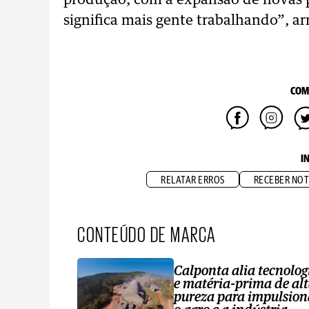
produção, com a expansão de novas p
significa mais gente trabalhando”, a
COM
I
RELATAR ERROS
RECEBER NOT
CONTEÚDO DE MARCA
Calponta alia tecnolog
e matéria-prima de al
pureza para impulsion