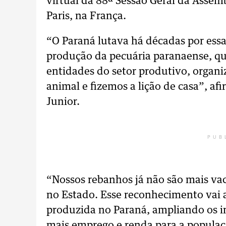
virtual da 88ª Sessão Geral da Asse
Paris, na França.
“O Paraná lutava há décadas por ess
produção da pecuária paranaense, que
entidades do setor produtivo, organi
animal e fizemos a lição de casa”, a
Junior.
PUB
“Nossos rebanhos já não são mais vac
no Estado. Esse reconhecimento vai a
produzida no Paraná, ampliando os i
mais emprego e renda para a populaç