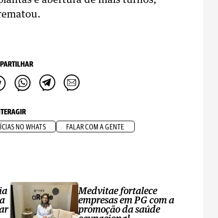
lantas e abertura de mais turnos,
rrematou.
PARTILHAR
NTERAGIR
ÍCIAS NO WHATS
FALAR COM A GENTE
ia
Medvitae fortalece
ta
empresas em PG com a
ar
promoção da saúde