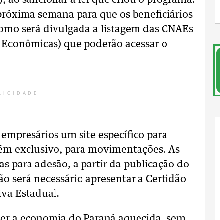
), ao sancionar a lei que criou o programa.
róxima semana para que os beneficiários
como será divulgada a listagem das CNAEs
s Econômicas) que poderão acessar o
LICIDADE
 empresários um site específico para
ém exclusivo, para movimentações. As
ias para adesão, a partir da publicação do
o será necessário apresentar a Certidão
iva Estadual.
er a economia do Paraná aquecida, sem