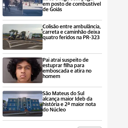
em posto de combustível
de Goiás
Colisão entre ambulância,
carreta e caminhão deixa
quatro feridos na PR-323
Pai atrai suspeito de
estuprar filha para
emboscada e atira no
homem
São Mateus do Sul
alcança maior Ideb da
história e 2ª maior nota
do Núcleo