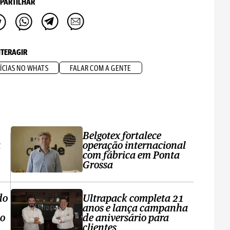
PARTILHAR
NTERAGIR
ÍCIAS NO WHATS
FALAR COM A GENTE
Belgotex fortalece
a
operação internacional
com fábrica em Ponta
Grossa
do
Ultrapack completa 21
anos e lança campanha
no
de aniversário para
clientes