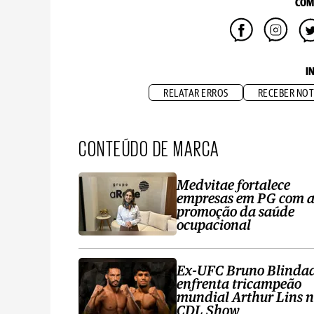
COM
I
RELATAR ERROS
RECEBER NOT
CONTEÚDO DE MARCA
Medvitae fortalece
empresas em PG com 
promoção da saúde
ocupacional
Ex-UFC Bruno Blinda
enfrenta tricampeão
mundial Arthur Lins 
CDL Show