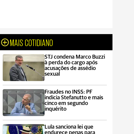
MAIS COTIDIANO
STJ condena Marco Buzzi
à perda do cargo após
acusações de assédio
sexual
Fraudes no INSS: PF
indicia Stefanutto e mais
cinco em segundo
inquérito
Lula sanciona lei que
endurece penas para