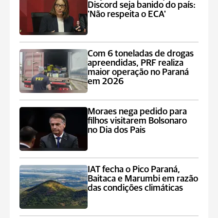
Discord seja banido do país:
'Não respeita o ECA'
Com 6 toneladas de drogas
apreendidas, PRF realiza
maior operação no Paraná
em 2026
Moraes nega pedido para
filhos visitarem Bolsonaro
no Dia dos Pais
IAT fecha o Pico Paraná,
Baitaca e Marumbi em razão
das condições climáticas