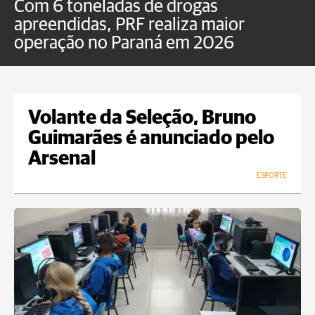
Com 6 toneladas de drogas
F
apreendidas, PRF realiza maior
p
operação no Paraná em 2026
Volante da Seleção, Bruno
Guimarães é anunciado pelo
Arsenal
ESPORTE