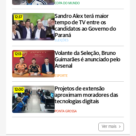
COPA DO MUNDO
Sandro Alex terá maior
12:37
tempo de TV entre os
candidatos ao Governo do
Paraná
ELEIÇÕES
Volante da Seleção, Bruno
12:13
Guimarães é anunciado pelo
Arsenal
ESPORTE
Projetos de extensão
12:00
aproximam moradores das
tecnologias digitais
PONTA GROSSA
Ver mais