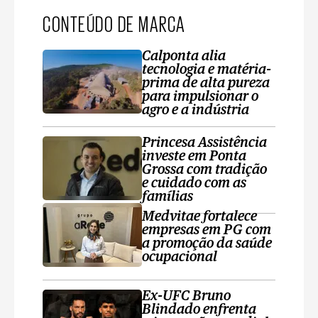
CONTEÚDO DE MARCA
Calponta alia
tecnologia e matéria-
prima de alta pureza
para impulsionar o
agro e a indústria
Princesa Assistência
investe em Ponta
Grossa com tradição
e cuidado com as
famílias
Medvitae fortalece
empresas em PG com
a promoção da saúde
ocupacional
Ex-UFC Bruno
Blindado enfrenta