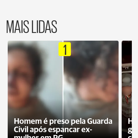
MAIS LIDAS
1
Homem é preso pela Guarda
Ho
Civil após espancar ex-
gr