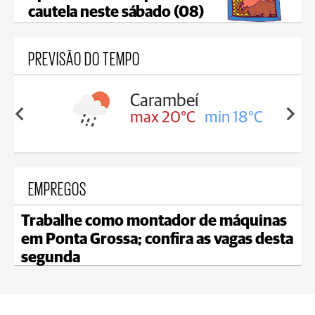
cautela neste sábado (08)
PREVISÃO DO TEMPO
Carambeí
in 18°C
max 20°C
min 18°C
EMPREGOS
Trabalhe como montador de máquinas
em Ponta Grossa; confira as vagas desta
segunda