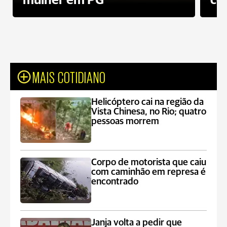
mulher em PG
co
MAIS COTIDIANO
Helicóptero cai na região da
Vista Chinesa, no Rio; quatro
pessoas morrem
Corpo de motorista que caiu
com caminhão em represa é
encontrado
Janja volta a pedir que