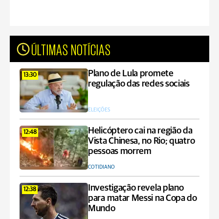
ÚLTIMAS NOTÍCIAS
Plano de Lula promete
13:30
regulação das redes sociais
ELEIÇÕES
Helicóptero cai na região da
12:48
Vista Chinesa, no Rio; quatro
pessoas morrem
COTIDIANO
Investigação revela plano
12:38
para matar Messi na Copa do
Mundo