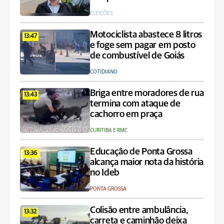
ELEIÇÕES
Motociclista abastece 8 litros
13:47
e foge sem pagar em posto
de combustível de Goiás
COTIDIANO
Briga entre moradores de rua
13:43
termina com ataque de
cachorro em praça
CURITIBA E RMC
Educação de Ponta Grossa
13:36
alcança maior nota da história
no Ideb
PONTA GROSSA
Colisão entre ambulância,
13:32
carreta e caminhão deixa