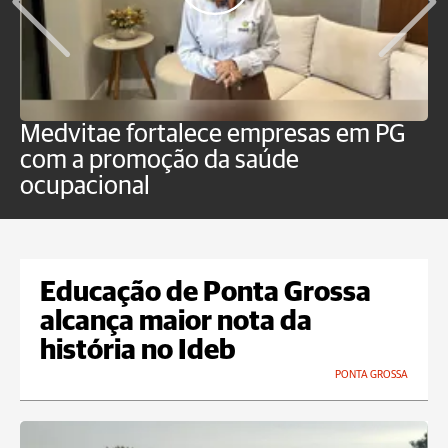
Medvitae fortalece empresas em PG
C
com a promoção da saúde
Pl
ocupacional
i
Educação de Ponta Grossa
alcança maior nota da
história no Ideb
PONTA GROSSA