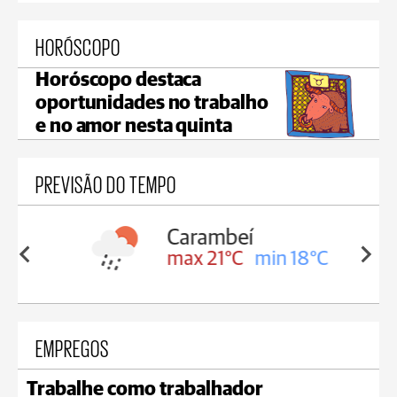
HORÓSCOPO
Horóscopo destaca
oportunidades no trabalho
e no amor nesta quinta
PREVISÃO DO TEMPO
Carambeí
in 18°C
max 21°C
min 18°C
EMPREGOS
Trabalhe como trabalhador