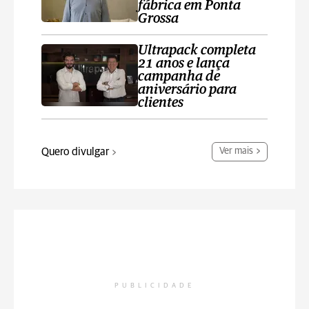
fábrica em Ponta
Grossa
Ultrapack completa
21 anos e lança
campanha de
aniversário para
clientes
Quero divulgar
Ver mais
PUBLICIDADE