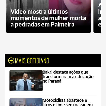
Al
Vídeo mostra últimos
in
momentos de mulher morta
ag
a pedradas em Palmeira
es
MAIS COTIDIANO
Bakri destaca ações que
transformaram a educação
no Paraná
Motociclista abastece 8
litros e foge sem pagar em