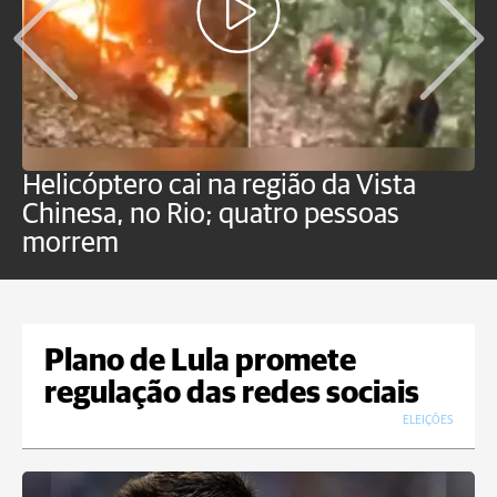
Helicóptero cai na região da Vista
C
Chinesa, no Rio; quatro pessoas
a
morrem
o
Plano de Lula promete
regulação das redes sociais
ELEIÇÕES