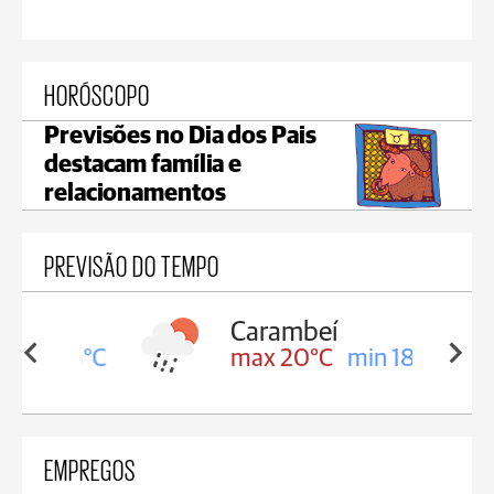
HORÓSCOPO
Previsões no Dia dos Pais
destacam família e
relacionamentos
PREVISÃO DO TEMPO
Carambeí
in 18°C
max 20°C
min 18°C
EMPREGOS