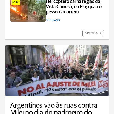
Helicóptero cai na região da
12:48
Vista Chinesa, no Rio; quatro
pessoas morrem
COTIDIANO
Ver mais
Argentinos vão às ruas contra
Milei no dia do padroeiro do