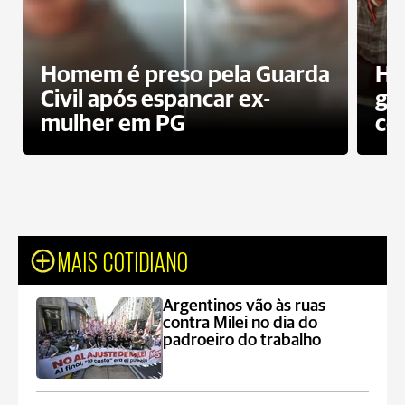
Homem é preso pela Guarda
Ho
Civil após espancar ex-
gr
mulher em PG
co
MAIS COTIDIANO
Argentinos vão às ruas
contra Milei no dia do
padroeiro do trabalho