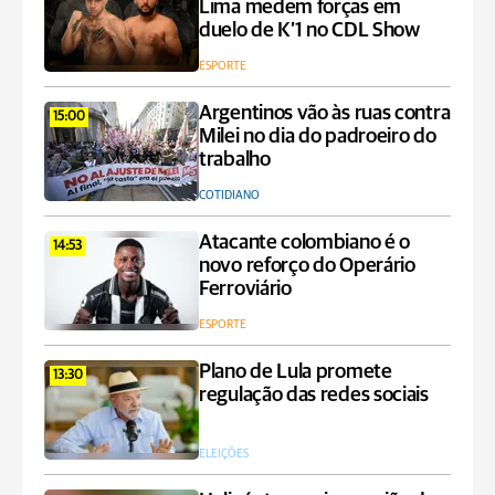
Lima medem forças em
duelo de K’1 no CDL Show
ESPORTE
Argentinos vão às ruas contra
15:00
Milei no dia do padroeiro do
trabalho
COTIDIANO
Atacante colombiano é o
14:53
novo reforço do Operário
Ferroviário
ESPORTE
Plano de Lula promete
13:30
regulação das redes sociais
ELEIÇÕES