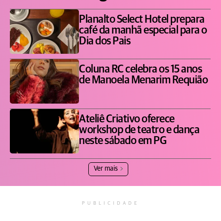
Planalto Select Hotel prepara
café da manhã especial para o
Dia dos Pais
Coluna RC celebra os 15 anos
de Manoela Menarim Requião
Ateliê Criativo oferece
workshop de teatro e dança
neste sábado em PG
Ver mais
PUBLICIDADE