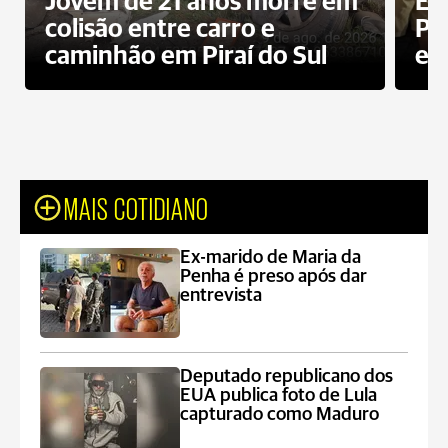
Jovem de 21 anos morre em
Ex
colisão entre carro e
Pe
caminhão em Piraí do Sul
en
MAIS COTIDIANO
Ex-marido de Maria da
Penha é preso após dar
entrevista
Deputado republicano dos
EUA publica foto de Lula
capturado como Maduro