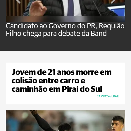
Candidato ao Governo do PR, Requião
S
Filho chega para debate da Band
p
B
Jovem de 21 anos morre em
colisão entre carro e
caminhão em Piraí do Sul
CAMPOS GERAIS