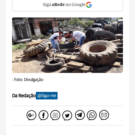
Siga
aRede
no Google
-
Foto: Divulgação
Da Redação
@Siga-me