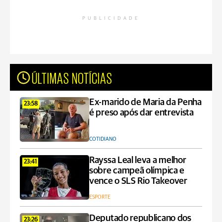
PUBLICIDADE
ÚLTIMAS NOTÍCIAS
Ex-marido de Maria da Penha
23:58
é preso após dar entrevista
COTIDIANO
Rayssa Leal leva a melhor
23:41
sobre campeã olímpica e
vence o SLS Rio Takeover
ESPORTE
Deputado republicano dos
23:26