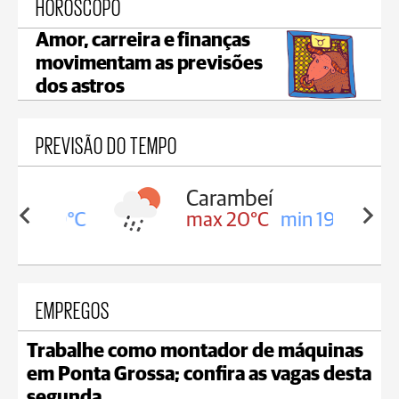
HORÓSCOPO
Amor, carreira e finanças
movimentam as previsões
dos astros
PREVISÃO DO TEMPO
Carambeí
in 19°C
max 20°C
min 19°C
EMPREGOS
Trabalhe como montador de máquinas
em Ponta Grossa; confira as vagas desta
segunda