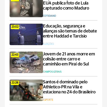
EUA publica foto de Lula
capturado como Maduro
COTIDIANO
Educação, segurança e
23:02
alianças são temas de debate
entre Haddad e Tarcísio
ELEIÇÕES
Jovem de 21 anos morre em
22:43
colisão entre carro e
caminhão em Piraí do Sul
CAMPOS GERAIS
Santos é dominado pelo
22:28
Athletico-PR na Vila e
estaciona no Z4 do Brasileiro
ESPORTE