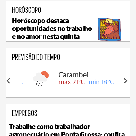
HORÓSCOPO
Horóscopo destaca
oportunidades no trabalho
e no amor nesta quinta
PREVISÃO DO TEMPO
Carambeí
in 18°C
max 21°C
min 18°C
EMPREGOS
Trabalhe como trabalhador
agropecuário em Ponta Grossa; confira