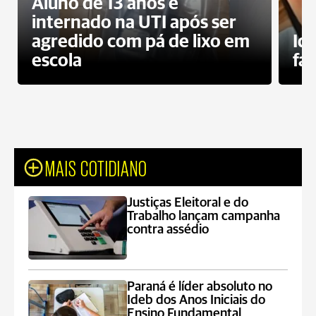
Aluno de 13 anos é
internado na UTI após ser
agredido com pá de lixo em
Id
escola
fa
MAIS COTIDIANO
Justiças Eleitoral e do
Trabalho lançam campanha
contra assédio
Paraná é líder absoluto no
Ideb dos Anos Iniciais do
Ensino Fundamental