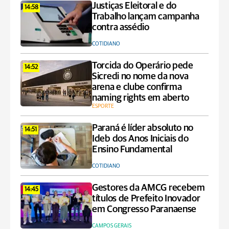
Justiças Eleitoral e do
14:58
Trabalho lançam campanha
contra assédio
COTIDIANO
Torcida do Operário pede
14:52
Sicredi no nome da nova
arena e clube confirma
naming rights em aberto
ESPORTE
Paraná é líder absoluto no
14:51
Ideb dos Anos Iniciais do
Ensino Fundamental
COTIDIANO
Gestores da AMCG recebem
14:45
títulos de Prefeito Inovador
em Congresso Paranaense
CAMPOS GERAIS