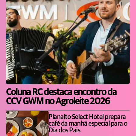
Coluna RC destaca encontro da
CCV GWM no Agroleite 2026
Planalto Select Hotel prepara
café da manhã especial para o
Dia dos Pais