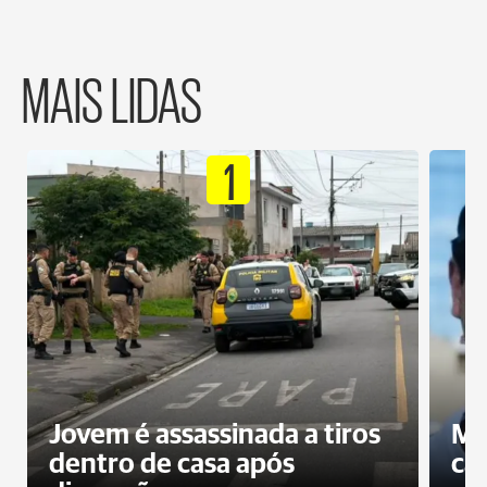
MAIS LIDAS
1
Jovem é assassinada a tiros
Mo
dentro de casa após
ca