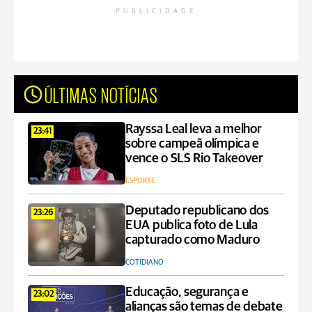
PUBLICIDADE
ÚLTIMAS NOTÍCIAS
Rayssa Leal leva a melhor
23:41
sobre campeã olímpica e
vence o SLS Rio Takeover
ESPORTE
Deputado republicano dos
23:26
EUA publica foto de Lula
capturado como Maduro
COTIDIANO
Educação, segurança e
23:02
alianças são temas de debate