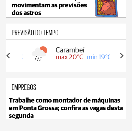
movimentam as previsões
dos astros
PREVISÃO DO TEMPO
Carambeí
in 19°C
max 20°C
min 19°C
EMPREGOS
Trabalhe como montador de máquinas
em Ponta Grossa; confira as vagas desta
segunda