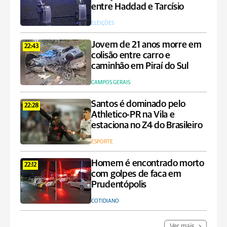
entre Haddad e Tarcísio
ELEIÇÕES
Jovem de 21 anos morre em
22:43
colisão entre carro e
caminhão em Piraí do Sul
CAMPOS GERAIS
Santos é dominado pelo
22:28
Athletico-PR na Vila e
estaciona no Z4 do Brasileiro
ESPORTE
Homem é encontrado morto
22:12
com golpes de faca em
Prudentópolis
COTIDIANO
Ver mais