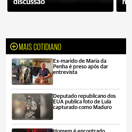
discussão
mo
MAIS COTIDIANO
Ex-marido de Maria da
Penha é preso após dar
entrevista
Deputado republicano dos
EUA publica foto de Lula
capturado como Maduro
Homem é encontrado