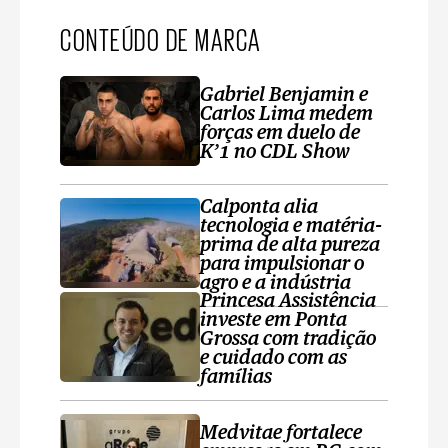
CONTEÚDO DE MARCA
Gabriel Benjamin e
Carlos Lima medem
forças em duelo de
K’1 no CDL Show
Calponta alia
tecnologia e matéria-
prima de alta pureza
para impulsionar o
agro e a indústria
Princesa Assistência
investe em Ponta
Grossa com tradição
e cuidado com as
famílias
Medvitae fortalece