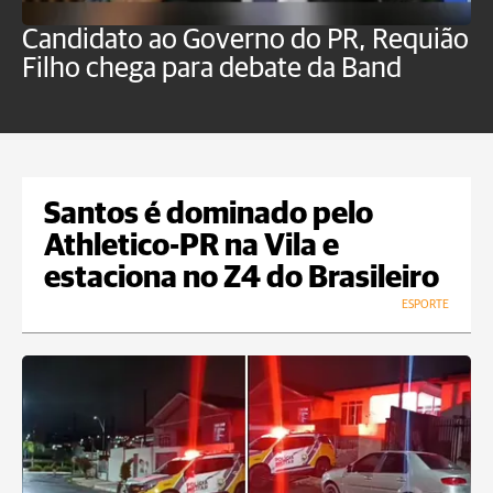
Candidato ao Governo do PR, Requião
S
Filho chega para debate da Band
p
B
Santos é dominado pelo
Athletico-PR na Vila e
estaciona no Z4 do Brasileiro
ESPORTE