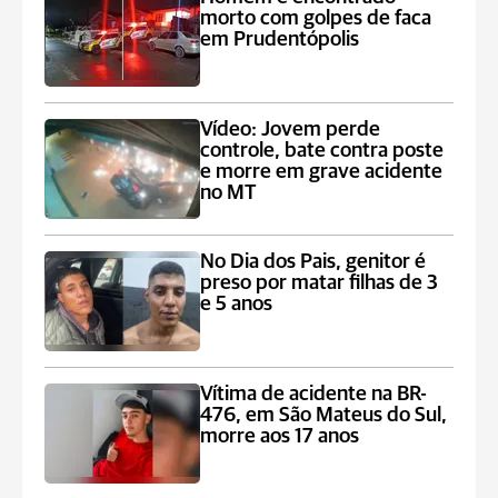
morto com golpes de faca
em Prudentópolis
Vídeo: Jovem perde
controle, bate contra poste
e morre em grave acidente
no MT
No Dia dos Pais, genitor é
preso por matar filhas de 3
e 5 anos
Vítima de acidente na BR-
476, em São Mateus do Sul,
morre aos 17 anos