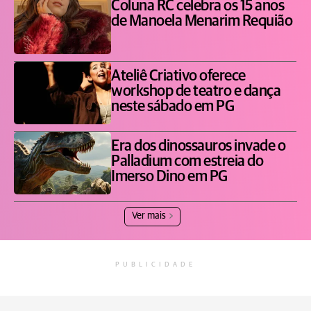
Coluna RC celebra os 15 anos
de Manoela Menarim Requião
Ateliê Criativo oferece
workshop de teatro e dança
neste sábado em PG
Era dos dinossauros invade o
Palladium com estreia do
Imerso Dino em PG
Ver mais
PUBLICIDADE