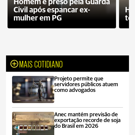
Homem é preso pela Guarda
Civil após espancar ex-
Ho
mulher em PG
te
MAIS COTIDIANO
Projeto permite que
servidores públicos atuem
como advogados
Anec mantém previsão de
exportação recorde de soja
do Brasil em 2026