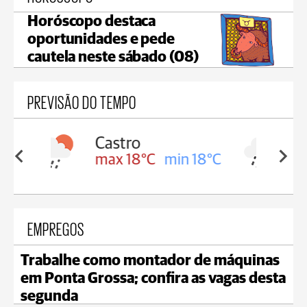
Horóscopo destaca
oportunidades e pede
cautela neste sábado (08)
PREVISÃO DO TEMPO
Carambeí
in 18°C
max 18°C
min 17°C
EMPREGOS
Trabalhe como montador de máquinas
em Ponta Grossa; confira as vagas desta
segunda