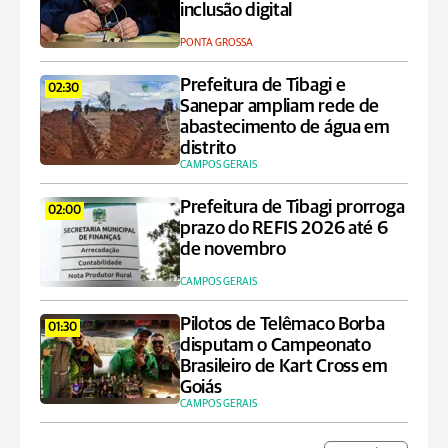
inclusão digital
PONTA GROSSA
Prefeitura de Tibagi e
02:30
Sanepar ampliam rede de
abastecimento de água em
distrito
CAMPOS GERAIS
Prefeitura de Tibagi prorroga
02:00
prazo do REFIS 2026 até 6
de novembro
CAMPOS GERAIS
Pilotos de Telêmaco Borba
01:30
disputam o Campeonato
Brasileiro de Kart Cross em
Goiás
CAMPOS GERAIS