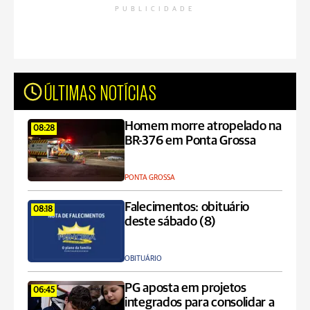
PUBLICIDADE
ÚLTIMAS NOTÍCIAS
Homem morre atropelado na
08:28
BR-376 em Ponta Grossa
PONTA GROSSA
Falecimentos: obituário
08:18
deste sábado (8)
OBITUÁRIO
PG aposta em projetos
06:45
integrados para consolidar a