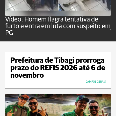
Vídeo: Homem flagra tentativa de
B
furto e entra em luta com suspeito em
j
PG
Prefeitura de Tibagi prorroga
prazo do REFIS 2026 até 6 de
novembro
CAMPOS GERAIS