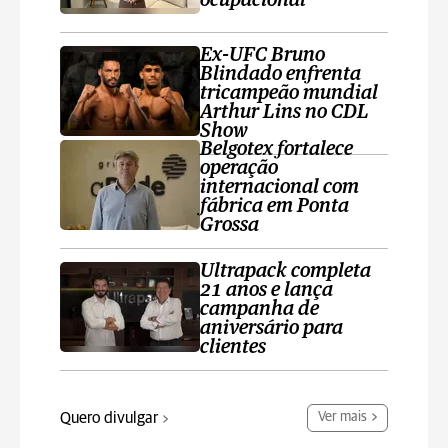
ocupacional
Ex-UFC Bruno
Blindado enfrenta
tricampeão mundial
Arthur Lins no CDL
Show
Belgotex fortalece
operação
internacional com
fábrica em Ponta
Grossa
Ultrapack completa
21 anos e lança
campanha de
aniversário para
clientes
Quero divulgar
Ver mais