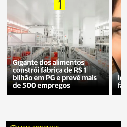
1
Gigante dos alimentos
constrói fábrica de RS 1
bilhão em PG e prevê mais
Id
de 500 empregos
fa