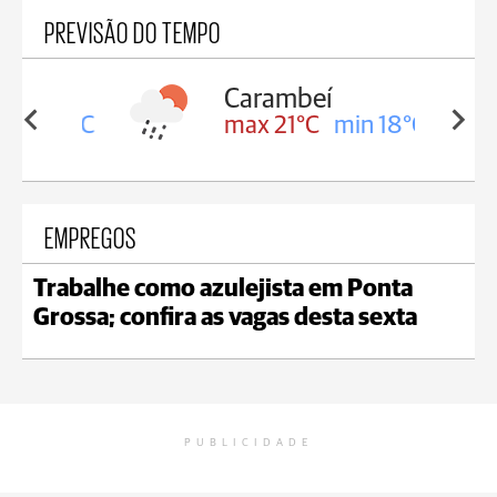
PREVISÃO DO TEMPO
Carambeí
in 18°C
max 21°C
min 18°C
EMPREGOS
Trabalhe como azulejista em Ponta
Grossa; confira as vagas desta sexta
PUBLICIDADE