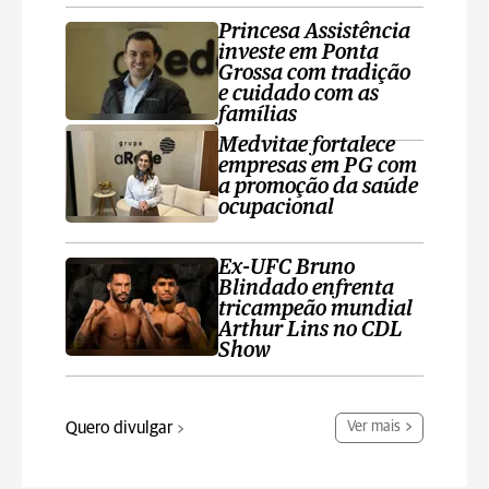
Princesa Assistência
investe em Ponta
Grossa com tradição
e cuidado com as
famílias
Medvitae fortalece
empresas em PG com
a promoção da saúde
ocupacional
Ex-UFC Bruno
Blindado enfrenta
tricampeão mundial
Arthur Lins no CDL
Show
Quero divulgar
Ver mais