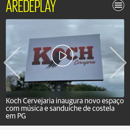
AREDEPLAY
Koch Cervejaria inaugura novo espaço
D
com música e sanduíche de costela
p
em PG