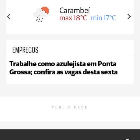
Carambeí
in 18°C
max 18°C
min 17°C
EMPREGOS
Trabalhe como azulejista em Ponta
Grossa; confira as vagas desta sexta
PUBLICIDADE