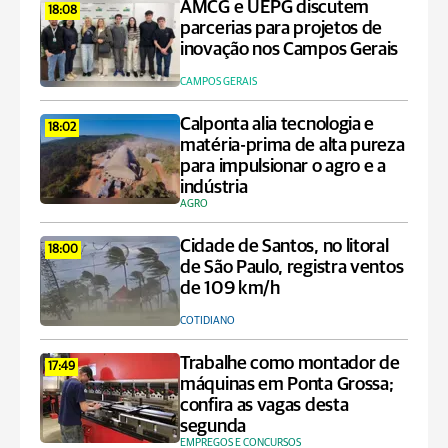
AMCG e UEPG discutem
18:08
parcerias para projetos de
inovação nos Campos Gerais
CAMPOS GERAIS
Calponta alia tecnologia e
18:02
matéria-prima de alta pureza
para impulsionar o agro e a
indústria
AGRO
Cidade de Santos, no litoral
18:00
de São Paulo, registra ventos
de 109 km/h
COTIDIANO
Trabalhe como montador de
17:49
máquinas em Ponta Grossa;
confira as vagas desta
segunda
EMPREGOS E CONCURSOS