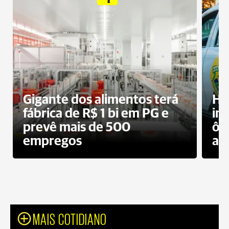
Gigante dos alimentos terá
Ho
fábrica de R$ 1 bi em PG e
im
prevê mais de 500
ôn
empregos
ac
MAIS COTIDIANO