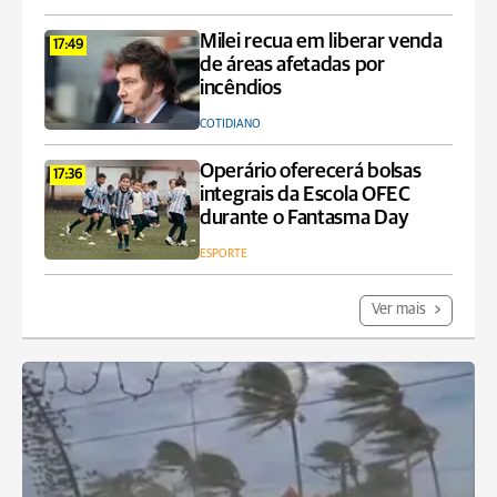
Milei recua em liberar venda
17:49
de áreas afetadas por
incêndios
COTIDIANO
Operário oferecerá bolsas
17:36
integrais da Escola OFEC
durante o Fantasma Day
ESPORTE
Ver mais