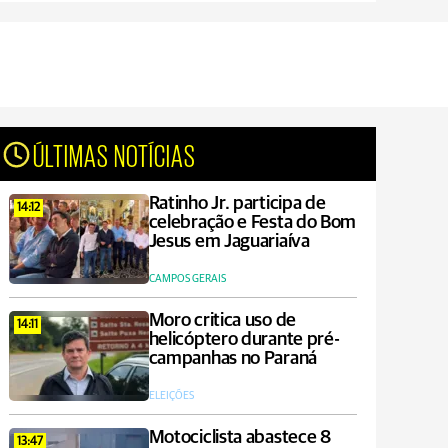
ÚLTIMAS NOTÍCIAS
Ratinho Jr. participa de
14:12
celebração e Festa do Bom
Jesus em Jaguariaíva
CAMPOS GERAIS
Moro critica uso de
14:11
helicóptero durante pré-
campanhas no Paraná
ELEIÇÕES
Motociclista abastece 8
13:47