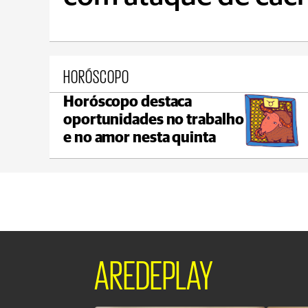
HORÓSCOPO
Horóscopo destaca
Castro
oportunidades no trabalho
max 22°C
min 18°C
e no amor nesta quinta
AREDEPLAY