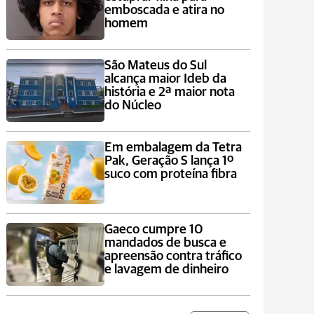
emboscada e atira no
homem
São Mateus do Sul
alcança maior Ideb da
história e 2ª maior nota
do Núcleo
Em embalagem da Tetra
Pak, Geração S lança 1º
suco com proteína fibra
Gaeco cumpre 10
mandados de busca e
apreensão contra tráfico
e lavagem de dinheiro