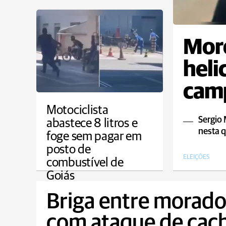
Moro
heli
cam
Motociclista
Sergio
abastece 8 litros e
nesta q
foge sem pagar em
posto de
ELEIÇÕES
combustível de
Goiás
COTIDIANO
Briga entre morado
com ataque de cac