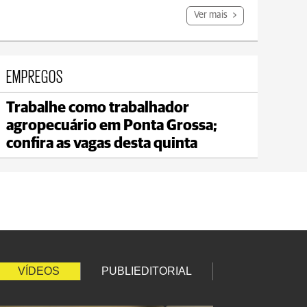
Ver mais
EMPREGOS
Trabalhe como trabalhador
Jaguariaíva
agropecuário em Ponta Grossa;
max 22°C
min 19°C
confira as vagas desta quinta
VÍDEOS
PUBLIEDITORIAL