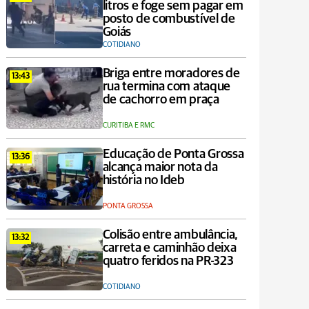
litros e foge sem pagar em
posto de combustível de
Goiás
COTIDIANO
Briga entre moradores de
13:43
rua termina com ataque
de cachorro em praça
CURITIBA E RMC
Educação de Ponta Grossa
13:36
alcança maior nota da
história no Ideb
PONTA GROSSA
Colisão entre ambulância,
13:32
carreta e caminhão deixa
quatro feridos na PR-323
COTIDIANO