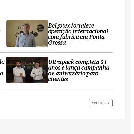
Belgotex fortalece
a
operação internacional
com fábrica em Ponta
Grossa
do
Ultrapack completa 21
anos e lança campanha
no
de aniversário para
clientes
Ver mais