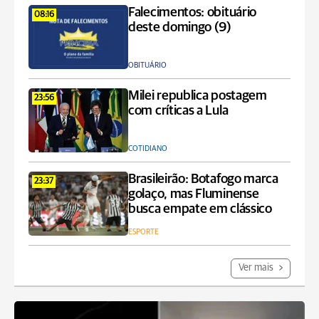
Falecimentos: obituário
08:16
deste domingo (9)
OBITUÁRIO
Milei republica postagem
23:56
com críticas a Lula
COTIDIANO
Brasileirão: Botafogo marca
23:37
golaço, mas Fluminense
busca empate em clássico
ESPORTE
Ver mais