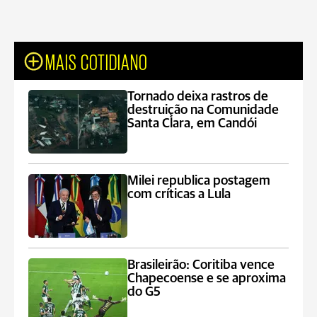
MAIS COTIDIANO
Tornado deixa rastros de
destruição na Comunidade
Santa Clara, em Candói
Milei republica postagem
com críticas a Lula
Brasileirão: Coritiba vence
Chapecoense e se aproxima
do G5