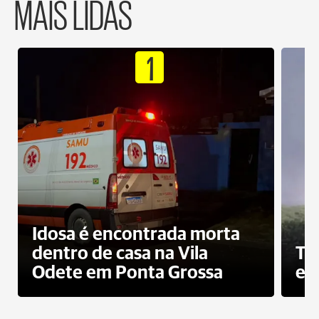
MAIS LIDAS
1
Idosa é encontrada morta
dentro de casa na Vila
To
Odete em Ponta Grossa
e 