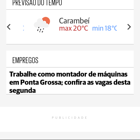
PREVISÃO DO TEMPO
Carambeí
in 18°C
max 20°C
min 18°C
EMPREGOS
Trabalhe como montador de máquinas
em Ponta Grossa; confira as vagas desta
segunda
PUBLICIDADE