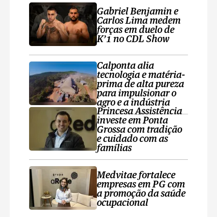
Gabriel Benjamin e
Carlos Lima medem
forças em duelo de
K’1 no CDL Show
Calponta alia
tecnologia e matéria-
prima de alta pureza
para impulsionar o
agro e a indústria
Princesa Assistência
investe em Ponta
Grossa com tradição
e cuidado com as
famílias
Medvitae fortalece
empresas em PG com
a promoção da saúde
ocupacional