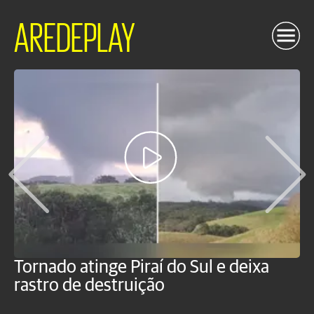
AREDEPLAY
Tornado atinge Piraí do Sul e deixa
H
rastro de destruição
C
m