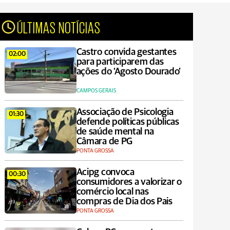
ÚLTIMAS NOTÍCIAS
Castro convida gestantes
02:00
para participarem das
ações do ‘Agosto Dourado’
CAMPOS GERAIS
Associação de Psicologia
01:30
defende políticas públicas
de saúde mental na
Câmara de PG
PONTA GROSSA
Acipg convoca
00:30
consumidores a valorizar o
comércio local nas
compras de Dia dos Pais
PONTA GROSSA