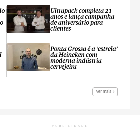
do
Ultrapack completa 21
anos e lança campanha
no
de aniversário para
clientes
Ponta Grossa é a ‘estrela’
l
da Heineken com
moderna indústria
cervejeira
Ver mais
PUBLICIDADE