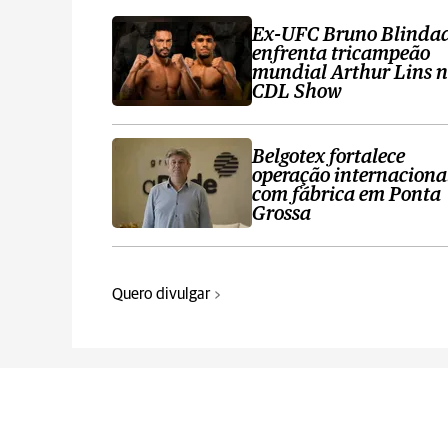
Ex-UFC Bruno Blinda
enfrenta tricampeão
mundial Arthur Lins 
CDL Show
Belgotex fortalece
operação internaciona
com fábrica em Ponta
Grossa
Quero divulgar