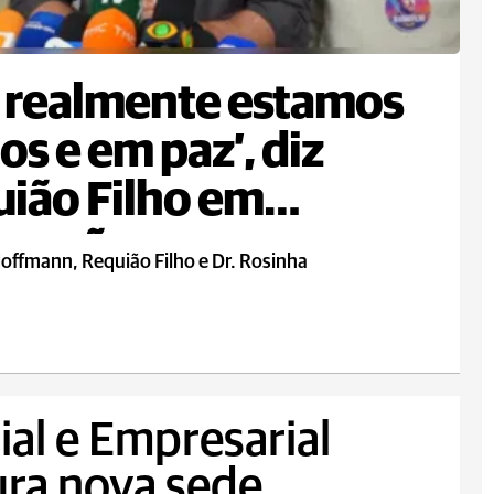
 realmente estamos
os e em paz’, diz
ião Filho em
venção
Hoffmann, Requião Filho e Dr. Rosinha
al e Empresarial
ura nova sede