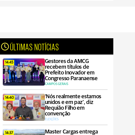
ÚLTIMAS NOTÍCIAS
Gestores da AMCG
14:45
recebem títulos de
Prefeito Inovador em
Congresso Paranaense
CAMPOS GERAIS
‘Nós realmente estamos
14:40
unidos e em paz’, diz
Requião Filho em
convenção
ELEIÇÕES
Master Cargas entrega
14:37