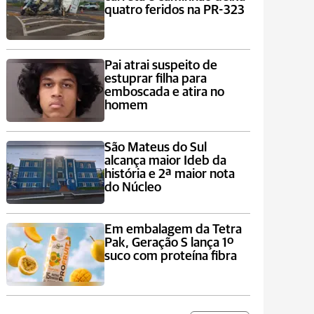
quatro feridos na PR-323
Pai atrai suspeito de
estuprar filha para
emboscada e atira no
homem
São Mateus do Sul
alcança maior Ideb da
história e 2ª maior nota
do Núcleo
Em embalagem da Tetra
Pak, Geração S lança 1º
suco com proteína fibra