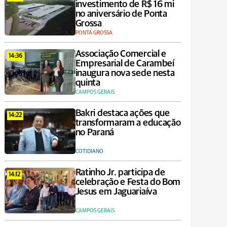
investimento de R$ 16 mi
no aniversário de Ponta
Grossa
PONTA GROSSA
Associação Comercial e
14:36
Empresarial de Carambeí
inaugura nova sede nesta
quinta
CAMPOS GERAIS
Bakri destaca ações que
14:22
transformaram a educação
no Paraná
COTIDIANO
Ratinho Jr. participa de
14:12
celebração e Festa do Bom
Jesus em Jaguariaíva
CAMPOS GERAIS