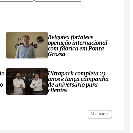
Belgotex fortalece
a
operação internacional
com fábrica em Ponta
Grossa
do
Ultrapack completa 21
anos e lança campanha
no
de aniversário para
clientes
Ver mais