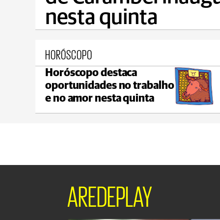
nesta quinta
HORÓSCOPO
Horóscopo destaca
Castro
oportunidades no trabalho
max 22°C
min 18°C
e no amor nesta quinta
AREDEPLAY