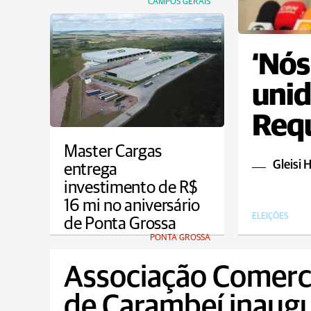
CAMPOS GERAIS
‘Nós
unid
Requ
con
Master Cargas
Gleisi 
entrega
investimento de R$
16 mi no aniversário
ELEIÇÕES
de Ponta Grossa
PONTA GROSSA
Associação Comerci
de Carambeí inaug