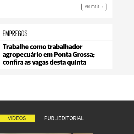
Ver mais
EMPREGOS
Trabalhe como trabalhador
Jaguariaíva
agropecuário em Ponta Grossa;
max 22°C
min 19°C
confira as vagas desta quinta
VÍDEOS
PUBLIEDITORIAL