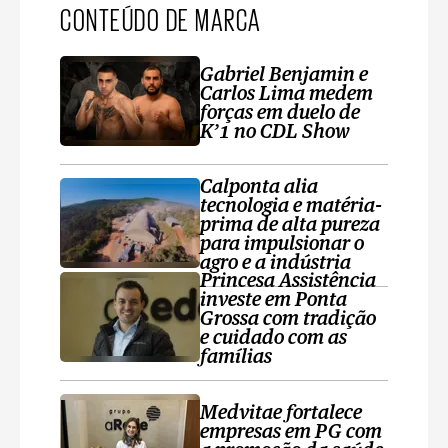
CONTEÚDO DE MARCA
Gabriel Benjamin e
Carlos Lima medem
forças em duelo de
K’1 no CDL Show
Calponta alia
tecnologia e matéria-
prima de alta pureza
para impulsionar o
agro e a indústria
Princesa Assistência
investe em Ponta
Grossa com tradição
e cuidado com as
famílias
Medvitae fortalece
empresas em PG com