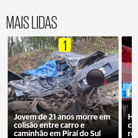
MAIS LIDAS
1
Jovem de 21 anos morre em
Ho
colisão entre carro e
ca
caminhão em Piraí do Sul
ro