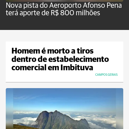
Nova pista do Aeroporto Afonso Pena
V
terá aporte de R$ 800 milhões
t
Homem é morto a tiros
dentro de estabelecimento
comercial em Imbituva
CAMPOS GERAIS