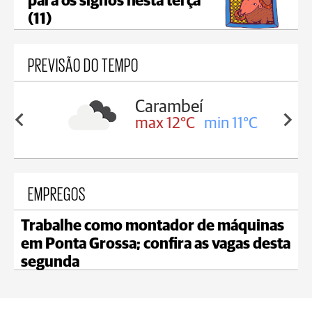
para os signos nesta terça
(11)
PREVISÃO DO TEMPO
Carambeí
in 12°C
max 12°C
min 11°C
EMPREGOS
Trabalhe como montador de máquinas
em Ponta Grossa; confira as vagas desta
segunda