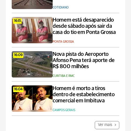
COTIDIANO
Homem está desaparecido
16:15
desde sábado após sair da
casa do tio em Ponta Grossa
PONTA GROSSA
Nova pista do Aeroporto
16:09
Afonso Pena terá aporte de
R$ 800 milhões
CURITIBA E RMC
Homem é morto a tiros
16:04
dentro de estabelecimento
comercial em Imbituva
CAMPOS GERAIS
Ver mais