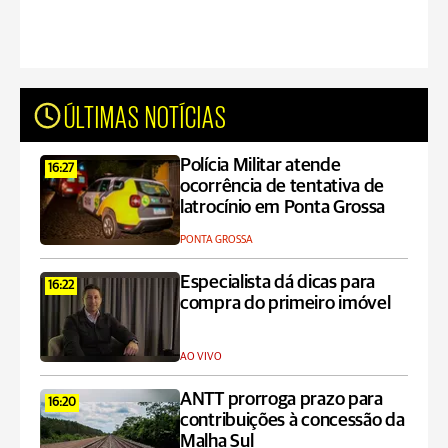
ÚLTIMAS NOTÍCIAS
Polícia Militar atende
16:27
ocorrência de tentativa de
latrocínio em Ponta Grossa
PONTA GROSSA
Especialista dá dicas para
16:22
compra do primeiro imóvel
AO VIVO
ANTT prorroga prazo para
16:20
contribuições à concessão da
Malha Sul