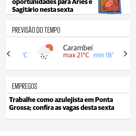
oportunidades para Áries e
Sagitário nesta sexta
PREVISÃO DO TEMPO
Carambeí
in 18°C
max 21°C
min 18°C
EMPREGOS
Trabalhe como azulejista em Ponta
Grossa; confira as vagas desta sexta