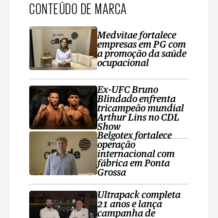
CONTEÚDO DE MARCA
Medvitae fortalece
empresas em PG com
a promoção da saúde
ocupacional
Ex-UFC Bruno
Blindado enfrenta
tricampeão mundial
Arthur Lins no CDL
Show
Belgotex fortalece
operação
internacional com
fábrica em Ponta
Grossa
Ultrapack completa
21 anos e lança
campanha de