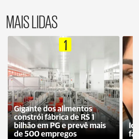
MAIS LIDAS
1
Gigante dos alimentos
constrói fábrica de RS 1
bilhão em PG e prevê mais
Id
de 500 empregos
fa