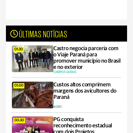
ÚLTIMAS NOTÍCIAS
Castro negocia parceria com
01:30
o Viaje Paraná para
promover município no Brasil
e no exterior
CAMPOS GERAIS
Custos altos comprimem
01:00
margens dos avicultores do
Paraná
AGRO
PG conquista
00:30
reconhecimento estadual
com dois Projetos