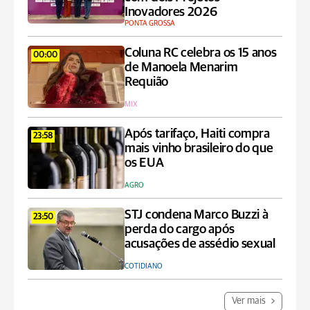
Inovadores 2026
PONTA GROSSA
Coluna RC celebra os 15 anos
00:00
de Manoela Menarim
Requião
MIX
Após tarifaço, Haiti compra
23:58
mais vinho brasileiro do que
os EUA
AGRO
STJ condena Marco Buzzi à
23:50
perda do cargo após
acusações de assédio sexual
COTIDIANO
Ver mais