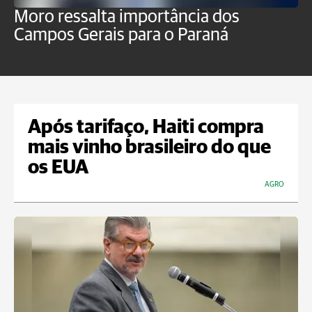
Moro ressalta importância dos
E
Campos Gerais para o Paraná
m
Após tarifaço, Haiti compra
mais vinho brasileiro do que
os EUA
AGRO