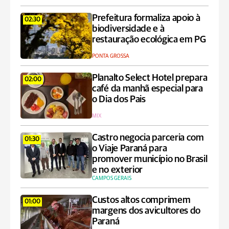
Prefeitura formaliza apoio à
02:30
biodiversidade e à
restauração ecológica em PG
PONTA GROSSA
Planalto Select Hotel prepara
02:00
café da manhã especial para
o Dia dos Pais
MIX
Castro negocia parceria com
01:30
o Viaje Paraná para
promover município no Brasil
e no exterior
CAMPOS GERAIS
Custos altos comprimem
01:00
margens dos avicultores do
Paraná