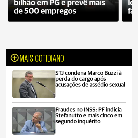
bilhão em PG e prevê mais
Id
de 500 empregos
fa
MAIS COTIDIANO
STJ condena Marco Buzzi à
perda do cargo após
acusações de assédio sexual
Fraudes no INSS: PF indicia
Stefanutto e mais cinco em
segundo inquérito