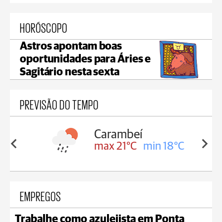
HORÓSCOPO
Astros apontam boas
oportunidades para Áries e
Sagitário nesta sexta
PREVISÃO DO TEMPO
Carambeí
in 18°C
max 21°C
min 18°C
EMPREGOS
Trabalhe como azulejista em Ponta