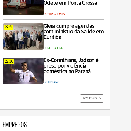
Odete em Ponta Grossa
PONTA GROSSA
Gleisi cumpre agendas
22:51
com ministro da Saúde em
Curitiba
CURITIBA E RMC
Ex-Corinthians, Jadson é
22:36
preso por violência
doméstica no Paraná
COTIDIANO
Ver mais
EMPREGOS