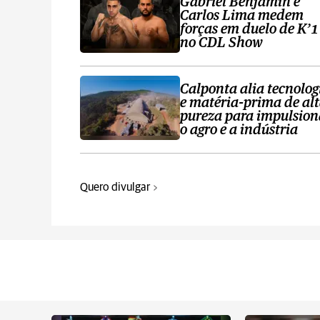
Gabriel Benjamin e
Carlos Lima medem
forças em duelo de K’1
no CDL Show
Calponta alia tecnolog
e matéria-prima de al
pureza para impulsion
o agro e a indústria
Quero divulgar