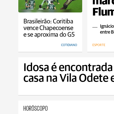
marc
Flum
empa
Brasileirão: Coritiba
Ignácio
vence Chapecoense
entre B
e se aproxima do G5
COTIDIANO
ESPORTE
Idosa é encontrada
casa na Vila Odete
HORÓSCOPO