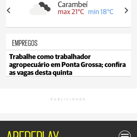
Carambeí
in 19°C
max 21°C
min 18°C
EMPREGOS
Trabalhe como trabalhador
agropecuário em Ponta Grossa; confira
as vagas desta quinta
PUBLICIDADE
AREDEPLAY