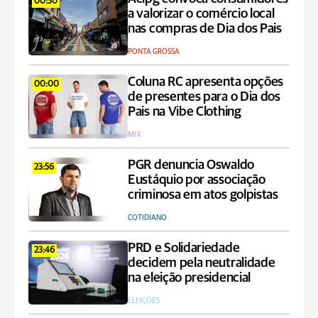
00:30
a valorizar o comércio local
nas compras de Dia dos Pais
PONTA GROSSA
Coluna RC apresenta opções
00:00
de presentes para o Dia dos
Pais na Vibe Clothing
MIX
PGR denuncia Oswaldo
23:56
Eustáquio por associação
criminosa em atos golpistas
COTIDIANO
PRD e Solidariedade
23:46
decidem pela neutralidade
na eleição presidencial
ELEIÇÕES