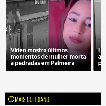
Vídeo mostra últimos
Ho
momentos de mulher morta
ag
a pedradas em Palmeira
pr
MAIS COTIDIANO