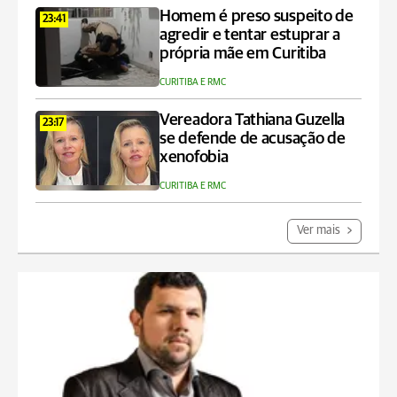
Homem é preso suspeito de
23:41
agredir e tentar estuprar a
própria mãe em Curitiba
CURITIBA E RMC
Vereadora Tathiana Guzella
23:17
se defende de acusação de
xenofobia
CURITIBA E RMC
Ver mais