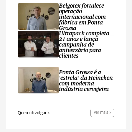
Belgotex fortalece
operação
internacional com
fábrica em Ponta
Grossa
Ultrapack completa
21 anos e lança
campanha de
aniversário para
clientes
Ponta Grossa é a
‘estrela’ da Heineken
com moderna
indústria cervejeira
Quero divulgar
Ver mais