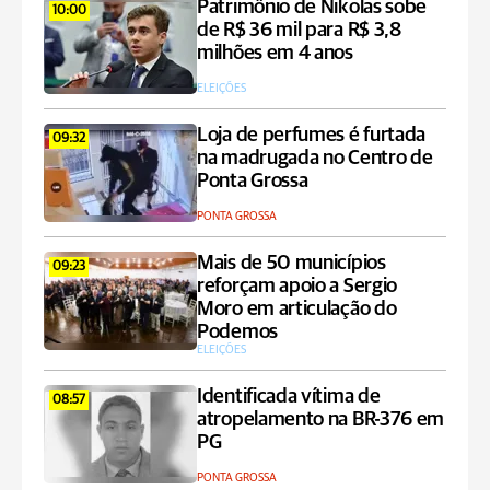
Patrimônio de Nikolas sobe
10:00
de R$ 36 mil para R$ 3,8
milhões em 4 anos
ELEIÇÕES
Loja de perfumes é furtada
09:32
na madrugada no Centro de
Ponta Grossa
PONTA GROSSA
Mais de 50 municípios
09:23
reforçam apoio a Sergio
Moro em articulação do
Podemos
ELEIÇÕES
Identificada vítima de
08:57
atropelamento na BR-376 em
PG
PONTA GROSSA