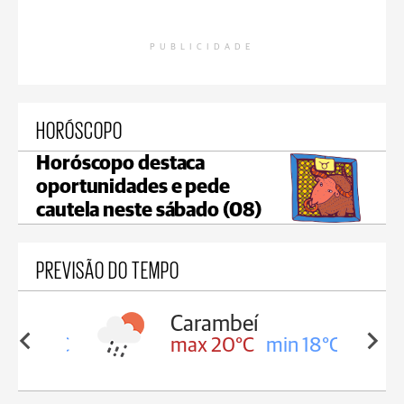
PUBLICIDADE
HORÓSCOPO
Horóscopo destaca
oportunidades e pede
cautela neste sábado (08)
PREVISÃO DO TEMPO
Carambeí
in 18°C
max 20°C
min 18°C