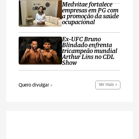
Medvitae fortalece
empresas em PG com
a promoção da saúde
ocupacional
Ex-UFC Bruno
Blindado enfrenta
tricampeão mundial
Arthur Lins no CDL
Show
Quero divulgar
Ver mais