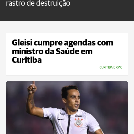
rastro de destruição
C
m
Gleisi cumpre agendas com
ministro da Saúde em
Curitiba
CURITIBA E RMC