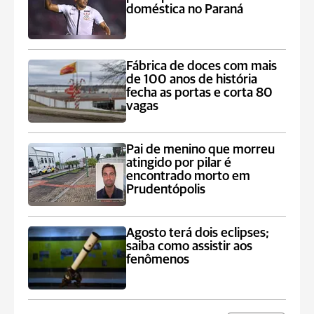
doméstica no Paraná
Fábrica de doces com mais
de 100 anos de história
fecha as portas e corta 80
vagas
Pai de menino que morreu
atingido por pilar é
encontrado morto em
Prudentópolis
Agosto terá dois eclipses;
saiba como assistir aos
fenômenos