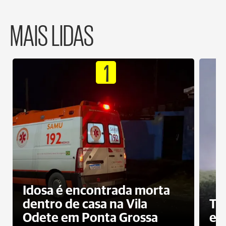
MAIS LIDAS
1
Idosa é encontrada morta
dentro de casa na Vila
To
Odete em Ponta Grossa
e 