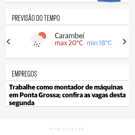
PREVISÃO DO TEMPO
Carambeí
in 18°C
max 20°C
min 18°C
EMPREGOS
Trabalhe como montador de máquinas
em Ponta Grossa; confira as vagas desta
segunda
PUBLICIDADE