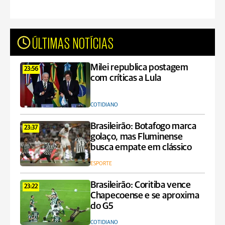
ÚLTIMAS NOTÍCIAS
Milei republica postagem
23:56
com críticas a Lula
COTIDIANO
Brasileirão: Botafogo marca
23:37
golaço, mas Fluminense
busca empate em clássico
ESPORTE
Brasileirão: Coritiba vence
23:22
Chapecoense e se aproxima
do G5
COTIDIANO