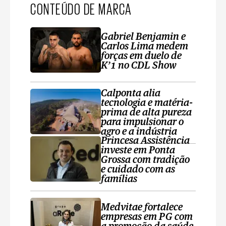
CONTEÚDO DE MARCA
Gabriel Benjamin e
Carlos Lima medem
forças em duelo de
K’1 no CDL Show
Calponta alia
tecnologia e matéria-
prima de alta pureza
para impulsionar o
agro e a indústria
Princesa Assistência
investe em Ponta
Grossa com tradição
e cuidado com as
famílias
Medvitae fortalece
empresas em PG com