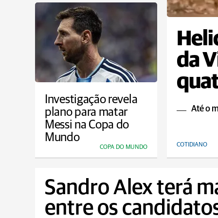
Heli
da V
qua
Investigação revela
Até o 
plano para matar
Messi na Copa do
Mundo
COTIDIANO
COPA DO MUNDO
Sandro Alex terá m
entre os candidato