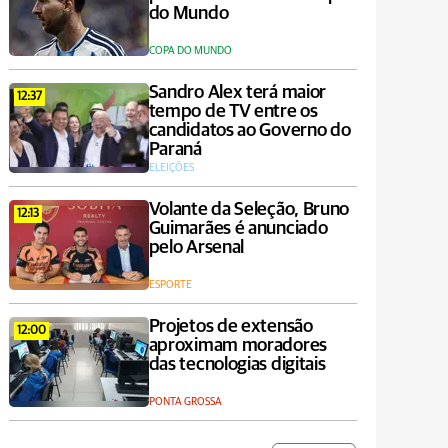
do Mundo
COPA DO MUNDO
Sandro Alex terá maior
12:37
tempo de TV entre os
candidatos ao Governo do
Paraná
ELEIÇÕES
Volante da Seleção, Bruno
12:13
Guimarães é anunciado
pelo Arsenal
ESPORTE
Projetos de extensão
12:00
aproximam moradores
das tecnologias digitais
PONTA GROSSA