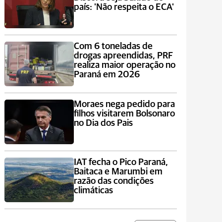
país: 'Não respeita o ECA'
Com 6 toneladas de
drogas apreendidas, PRF
realiza maior operação no
Paraná em 2026
Moraes nega pedido para
filhos visitarem Bolsonaro
no Dia dos Pais
IAT fecha o Pico Paraná,
Baitaca e Marumbi em
razão das condições
climáticas