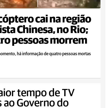
cóptero cai na região
ista Chinesa, no Rio;
tro pessoas morrem
momento, há informação de quatro pessoas mortas
aior tempo de TV
s ao Governo do