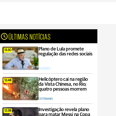
ÚLTIMAS NOTÍCIAS
Plano de Lula promete
13:30
regulação das redes sociais
ELEIÇÕES
Helicóptero cai na região
12:48
da Vista Chinesa, no Rio;
quatro pessoas morrem
COTIDIANO
Investigação revela plano
12:38
para matar Messi na Copa