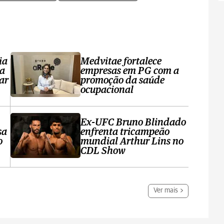
ia
Medvitae fortalece
ta
empresas em PG com a
ar
promoção da saúde
ocupacional
Ex-UFC Bruno Blindado
sa
enfrenta tricampeão
o
mundial Arthur Lins no
CDL Show
Ver mais