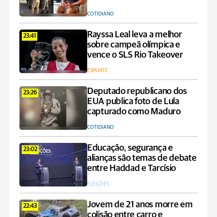
COTIDIANO
Rayssa Leal leva a melhor
23:41
sobre campeã olímpica e
vence o SLS Rio Takeover
ESPORTE
Deputado republicano dos
23:26
EUA publica foto de Lula
capturado como Maduro
COTIDIANO
Educação, segurança e
23:02
alianças são temas de debate
entre Haddad e Tarcísio
ELEIÇÕES
Jovem de 21 anos morre em
22:43
colisão entre carro e