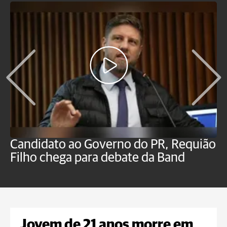
Candidato ao Governo do PR, Requião
S
Filho chega para debate da Band
p
B
Jovem de 21 anos morre em