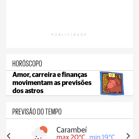
PUBLICIDADE
HORÓSCOPO
Amor, carreira e finanças
movimentam as previsões
dos astros
PREVISÃO DO TEMPO
Carambeí
in 19°C
max 20°C
min 19°C