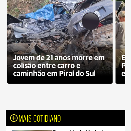
Jovem de 21 anos morre em
Ex
colisão entre carro e
Pe
caminhão em Piraí do Sul
en
MAIS COTIDIANO