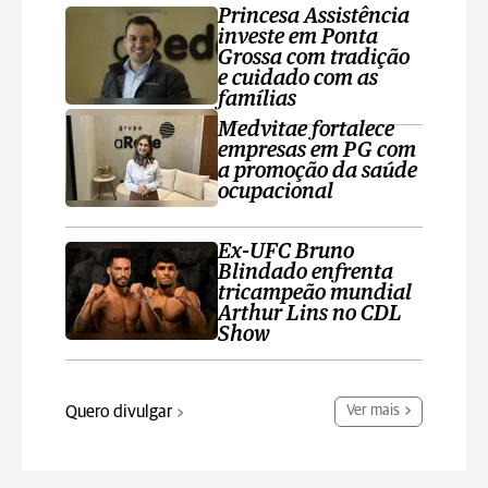
Princesa Assistência
investe em Ponta
Grossa com tradição
e cuidado com as
famílias
Medvitae fortalece
empresas em PG com
a promoção da saúde
ocupacional
Ex-UFC Bruno
Blindado enfrenta
tricampeão mundial
Arthur Lins no CDL
Show
Quero divulgar
Ver mais