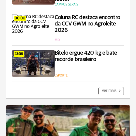
CAMPOS GERAIS
Coluna RC destaca encontro
00:00
da CCV GWM no Agroleite
2026
MIX
Bitelo ergue 420 kg e bate
23:56
recorde brasileiro
ESPORTE
Ver mais