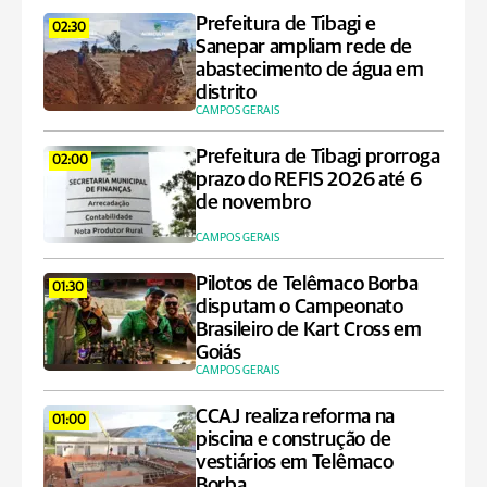
Prefeitura de Tibagi e
02:30
Sanepar ampliam rede de
abastecimento de água em
distrito
CAMPOS GERAIS
Prefeitura de Tibagi prorroga
02:00
prazo do REFIS 2026 até 6
de novembro
CAMPOS GERAIS
Pilotos de Telêmaco Borba
01:30
disputam o Campeonato
Brasileiro de Kart Cross em
Goiás
CAMPOS GERAIS
CCAJ realiza reforma na
01:00
piscina e construção de
vestiários em Telêmaco
Borba