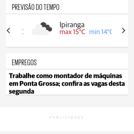
PREVISÃO DO TEMPO
Ipiranga
in 17°C
max 15°C
min 14°C
EMPREGOS
Trabalhe como montador de máquinas
em Ponta Grossa; confira as vagas desta
segunda
PUBLICIDADE