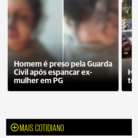
Homem é preso pela Guarda
Civil após espancar ex-
Ho
mulher em PG
te
MAIS COTIDIANO