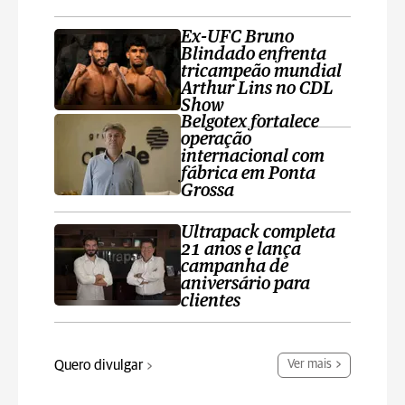
Ex-UFC Bruno
Blindado enfrenta
tricampeão mundial
Arthur Lins no CDL
Show
Belgotex fortalece
operação
internacional com
fábrica em Ponta
Grossa
Ultrapack completa
21 anos e lança
campanha de
aniversário para
clientes
Quero divulgar
Ver mais