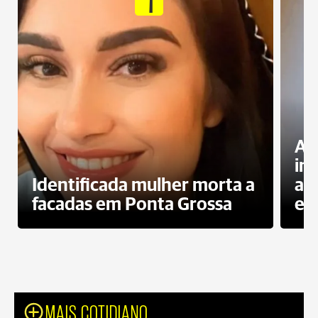
Al
in
Identificada mulher morta a
ag
facadas em Ponta Grossa
es
MAIS COTIDIANO