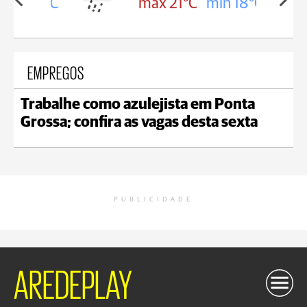
in 18°C
max 21°C
min 18°C
EMPREGOS
Trabalhe como azulejista em Ponta
Grossa; confira as vagas desta sexta
PUBLICIDADE
AREDEPLAY