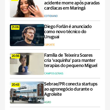
acidente morre após paradas
cardíacas em Maringá
COTIDIANO
Diego Forlán é anunciado
21:06
como novo técnico do
Uruguai
ESPORTE
Família de Teixeira Soares
20:56
cria 'vaquinha' para manter
terapias do pequeno Miguel
CAMPOS GERAIS
Sebrae/PR conecta startups
20:43
ao agronegócio durante o
Agroleite
AGRO