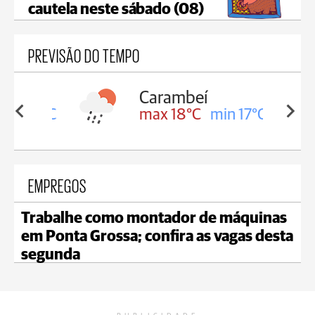
cautela neste sábado (08)
PREVISÃO DO TEMPO
Carambeí
in 18°C
max 18°C
min 17°C
EMPREGOS
Trabalhe como montador de máquinas
em Ponta Grossa; confira as vagas desta
segunda