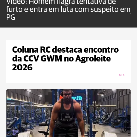
Vídeo: Homem flagra tentativa de
B
furto e entra em luta com suspeito em
j
PG
Coluna RC destaca encontro
da CCV GWM no Agroleite
2026
MIX