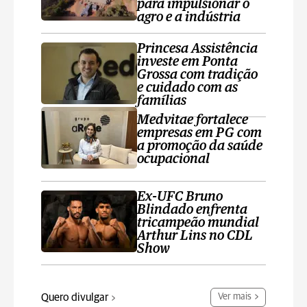
para impulsionar o
agro e a indústria
Princesa Assistência
investe em Ponta
Grossa com tradição
e cuidado com as
famílias
Medvitae fortalece
empresas em PG com
a promoção da saúde
ocupacional
Ex-UFC Bruno
Blindado enfrenta
tricampeão mundial
Arthur Lins no CDL
Show
Quero divulgar
Ver mais