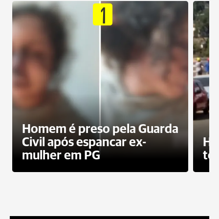
1
Homem é preso pela Guarda
Civil após espancar ex-
Ho
mulher em PG
te