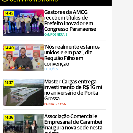
Gestores da AMCG
14:45
recebem títulos de
Prefeito Inovador em
Congresso Paranaense
CAMPOS GERAIS
‘Nós realmente estamos
14:40
unidos e em paz’, diz
Requião Filho em
convenção
ELEIÇÕES
Master Cargas entrega
14:37
investimento de R$ 16 mi
no aniversário de Ponta
Grossa
PONTA GROSSA
Associação Comercial e
14:36
Empresarial de Carambeí
inaugura nova sede nesta