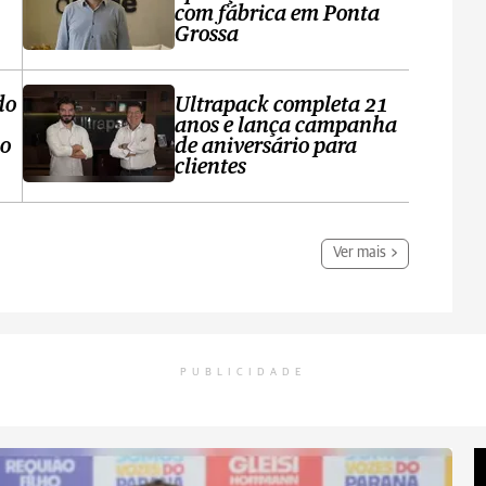
com fábrica em Ponta
Grossa
do
Ultrapack completa 21
anos e lança campanha
no
de aniversário para
clientes
Ver mais
PUBLICIDADE