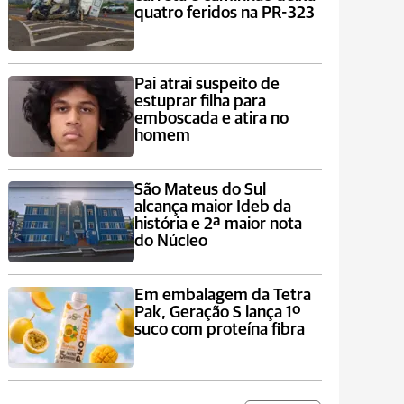
quatro feridos na PR-323
Pai atrai suspeito de
estuprar filha para
emboscada e atira no
homem
São Mateus do Sul
alcança maior Ideb da
história e 2ª maior nota
do Núcleo
Em embalagem da Tetra
Pak, Geração S lança 1º
suco com proteína fibra