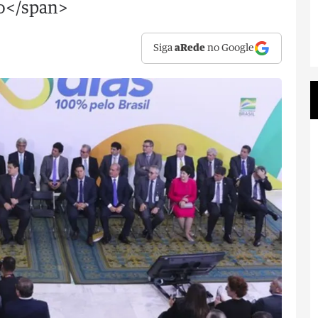
ão</span>
Siga
aRede
no Google