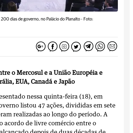
 200 dias de governo, no Palácio do Planalto -
Foto:
tre o Mercosul e a União Européia e
trália, EUA, Canadá e Japão
esentado nessa quinta-feira (18), em
overno listou 47 ações, divididas em sete
ram realizadas ao longo do período. A
do acordo de livre comércio entre o
, alcançado depois de duas décadas de