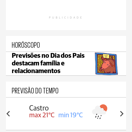
PUBLICIDADE
HORÓSCOPO
Previsões no Dia dos Pais
destacam família e
relacionamentos
PREVISÃO DO TEMPO
Carambeí
in 19°C
max 20°C
min 19°C