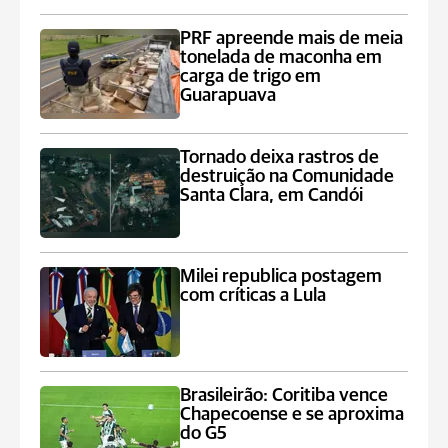
PRF apreende mais de meia
tonelada de maconha em
carga de trigo em
Guarapuava
Tornado deixa rastros de
destruição na Comunidade
Santa Clara, em Candói
Milei republica postagem
com críticas a Lula
Brasileirão: Coritiba vence
Chapecoense e se aproxima
do G5