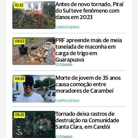
Antes de novo tornado, Piraí
10:32
do Sul teve fenômeno com
danos em 2023
CAMPOS GERAIS
PRF apreende mais de meia
09:52
tonelada de maconha em
carga de trigo em
Guarapuava
COTIDIANO
Morte de jovem de 35 anos
09:39
causa comoção entre
moradores de Carambeí
CAMPOS GERAIS
Tornado deixa rastros de
09:25
destruição na Comunidade
Santa Clara, em Candói
COTIDIANO