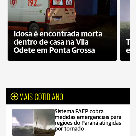
Idosa é encontrada morta
dentro de casa na Vila
To
Odete em Ponta Grossa
e 
MAIS COTIDIANO
Sistema FAEP cobra
medidas emergenciais para
regiões do Paraná atingidas
por tornado