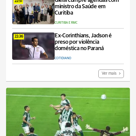
Gleisi cumpre agendas com
22:51
ministro da Saúde em
Curitiba
CURITIBA E RMC
Ex-Corinthians, Jadson é
22:36
preso por violência
doméstica no Paraná
COTIDIANO
Ver mais