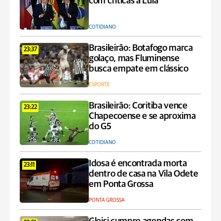
com críticas a Lula
COTIDIANO
Brasileirão: Botafogo marca
23:37
golaço, mas Fluminense
busca empate em clássico
ESPORTE
Brasileirão: Coritiba vence
23:22
Chapecoense e se aproxima
do G5
COTIDIANO
Idosa é encontrada morta
23:11
dentro de casa na Vila Odete
em Ponta Grossa
PONTA GROSSA