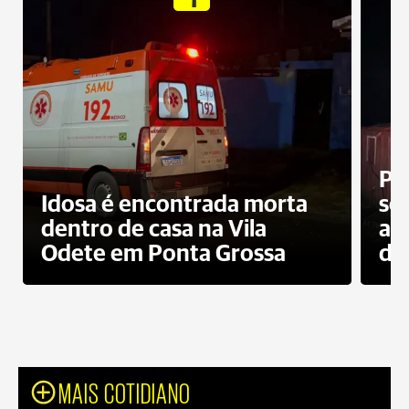
Pr
Idosa é encontrada morta
sec
dentro de casa na Vila
ap
Odete em Ponta Grossa
do
MAIS COTIDIANO