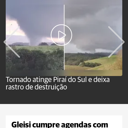
Tornado atinge Piraí do Sul e deixa
H
rastro de destruição
C
m
Gleisi cumpre agendas com