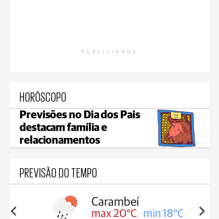
PUBLICIDADE
HORÓSCOPO
Previsões no Dia dos Pais
destacam família e
relacionamentos
PREVISÃO DO TEMPO
Carambeí
in 18°C
max 20°C
min 18°C