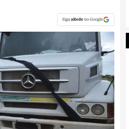
Siga
aRede
no Google