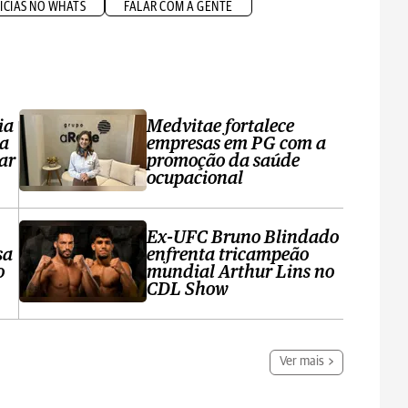
ÍCIAS NO WHATS
FALAR COM A GENTE
ia
Medvitae fortalece
ta
empresas em PG com a
ar
promoção da saúde
ocupacional
Ex-UFC Bruno Blindado
sa
enfrenta tricampeão
o
mundial Arthur Lins no
CDL Show
Ver mais