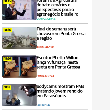
Fórum da Agricultura
18:45
debate cenários e
perspectivas para o
agronegócio brasileiro
CAMPOS GERAIS
Final de semana será
18:30
chuvoso em Ponta Grossa
e região
PONTA GROSSA
Escritor Phellip Willian
18:26
lança 'A fumaça' nesta
sexta em Ponta Grossa
PONTA GROSSA
Bodycams mostram PMs
18:18
matando jovem rendido
em Paraisópolis
COTIDIANO