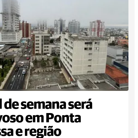
l de semana será
voso em Ponta
sa e região