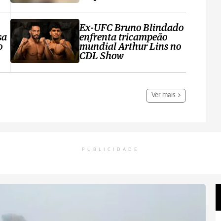
Ex-UFC Bruno Blindado
sa
enfrenta tricampeão
o
mundial Arthur Lins no
CDL Show
Ver mais
PUBLICIDADE