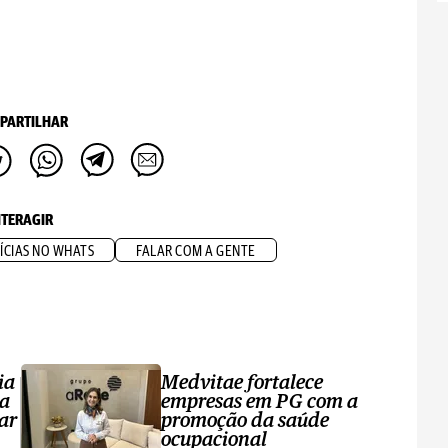
PARTILHAR
NTERAGIR
ÍCIAS NO WHATS
FALAR COM A GENTE
ia
Medvitae fortalece
ta
empresas em PG com a
ar
promoção da saúde
ocupacional