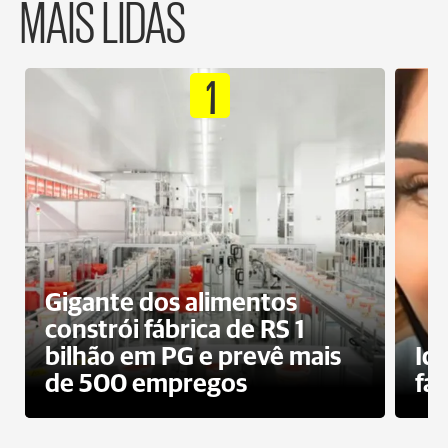
MAIS LIDAS
1
Gigante dos alimentos
constrói fábrica de RS 1
bilhão em PG e prevê mais
Id
de 500 empregos
fa