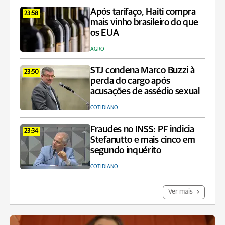
Após tarifaço, Haiti compra
23:58
mais vinho brasileiro do que
os EUA
AGRO
STJ condena Marco Buzzi à
23:50
perda do cargo após
acusações de assédio sexual
COTIDIANO
Fraudes no INSS: PF indicia
23:34
Stefanutto e mais cinco em
segundo inquérito
COTIDIANO
Ver mais