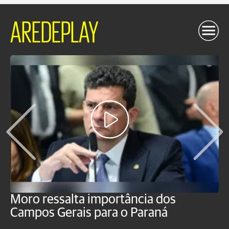
AREDEPLAY
Moro ressalta importância dos
E
Campos Gerais para o Paraná
m