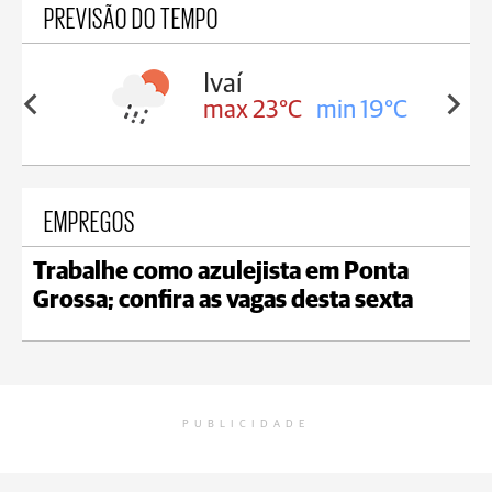
PREVISÃO DO TEMPO
lis
Ivaí
in 17°C
max 23°C
min 19°C
EMPREGOS
Trabalhe como azulejista em Ponta
Grossa; confira as vagas desta sexta
PUBLICIDADE