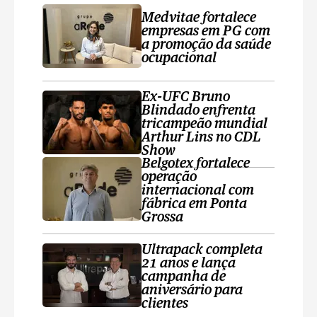
Medvitae fortalece
empresas em PG com
a promoção da saúde
ocupacional
Ex-UFC Bruno
Blindado enfrenta
tricampeão mundial
Arthur Lins no CDL
Show
Belgotex fortalece
operação
internacional com
fábrica em Ponta
Grossa
Ultrapack completa
21 anos e lança
campanha de
aniversário para
clientes