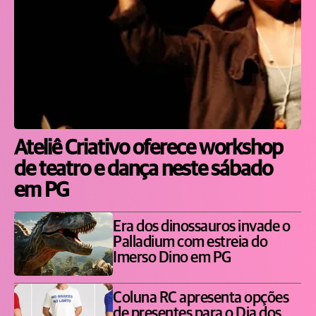
Ateliê Criativo oferece workshop
de teatro e dança neste sábado
em PG
Era dos dinossauros invade o
Palladium com estreia do
Imerso Dino em PG
Coluna RC apresenta opções
de presentes para o Dia dos