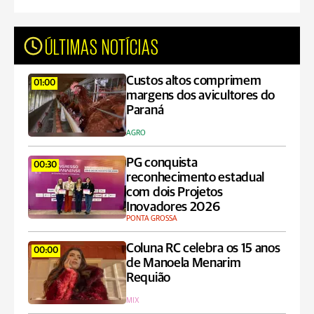
ÚLTIMAS NOTÍCIAS
Custos altos comprimem
01:00
margens dos avicultores do
Paraná
AGRO
PG conquista
00:30
reconhecimento estadual
com dois Projetos
Inovadores 2026
PONTA GROSSA
Coluna RC celebra os 15 anos
00:00
de Manoela Menarim
Requião
MIX