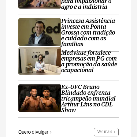
para impulsionar o
agro e a indústria
Princesa Assistência
investe em Ponta
Grossa com tradição
e cuidado com as
famílias
Medvitae fortalece
empresas em PG com
a promoção da saúde
ocupacional
Ex-UFC Bruno
Blindado enfrenta
tricampeão mundial
Arthur Lins no CDL
Show
Quero divulgar
Ver mais