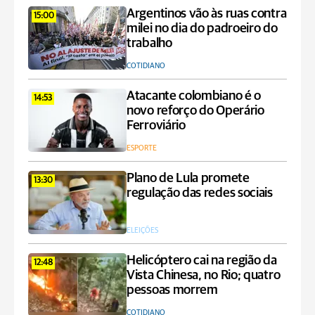
Argentinos vão às ruas contra
15:00
milei no dia do padroeiro do
trabalho
COTIDIANO
Atacante colombiano é o
14:53
novo reforço do Operário
Ferroviário
ESPORTE
Plano de Lula promete
13:30
regulação das redes sociais
ELEIÇÕES
Helicóptero cai na região da
12:48
Vista Chinesa, no Rio; quatro
pessoas morrem
COTIDIANO