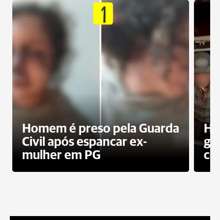
1
Homem é preso pela Guarda
Ho
Civil após espancar ex-
gr
mulher em PG
co