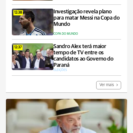
Investigação revela plano
12:38
para matar Messi na Copa do
Mundo
COPA DO MUNDO
Sandro Alex terá maior
12:37
tempo de TV entre os
candidatos ao Governo do
Paraná
ELEIÇÕES
Ver mais