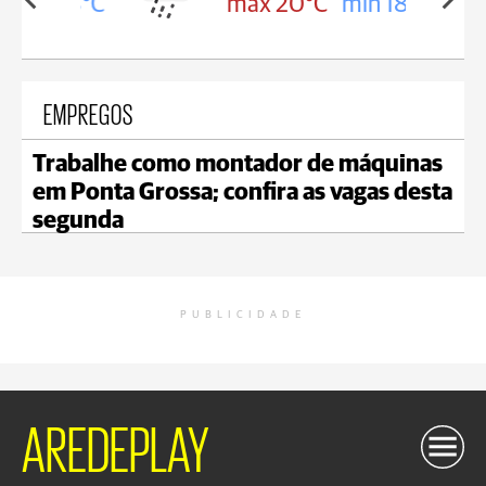
in 18°C
max 20°C
min 18°C
EMPREGOS
Trabalhe como montador de máquinas
em Ponta Grossa; confira as vagas desta
segunda
PUBLICIDADE
AREDEPLAY