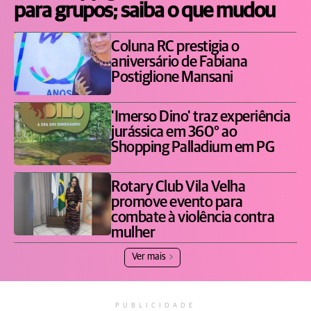
para grupos; saiba o que mudou
Coluna RC prestigia o
aniversário de Fabiana
Postiglione Mansani
'Imerso Dino' traz experiência
jurássica em 360° ao
Shopping Palladium em PG
Rotary Club Vila Velha
promove evento para
combate à violência contra
mulher
Ver mais
PUBLICIDADE