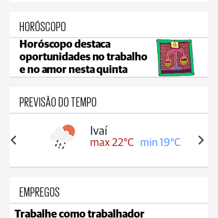
HORÓSCOPO
Horóscopo destaca
oportunidades no trabalho
e no amor nesta quinta
PREVISÃO DO TEMPO
olis
Ivaí
in 17°C
max 22°C
min 19°C
EMPREGOS
Trabalhe como trabalhador