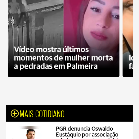
Vídeo mostra últimos
momentos de mulher morta
Id
a pedradas em Palmeira
fa
MAIS COTIDIANO
PGR denuncia Oswaldo
Eustáquio por associação