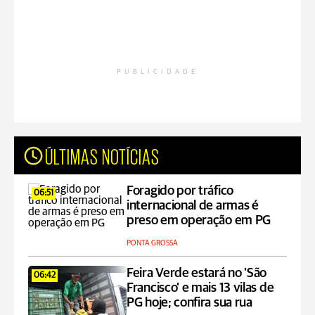
PUBLICIDADE
ÚLTIMAS NOTÍCIAS
Foragido por tráfico
06:51
internacional de armas é
preso em operação em PG
PONTA GROSSA
Feira Verde estará no 'São
06:42
Francisco' e mais 13 vilas de
PG hoje; confira sua rua