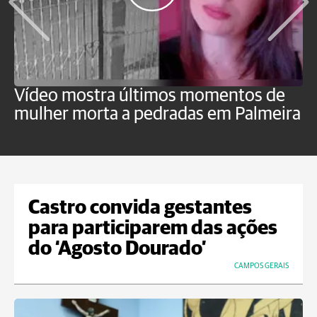
Vídeo mostra últimos momentos de
"
mulher morta a pedradas em Palmeira
c
U
Castro convida gestantes
para participarem das ações
do ‘Agosto Dourado’
CAMPOS GERAIS