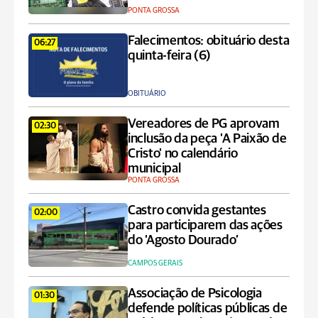
PONTA GROSSA
Falecimentos: obituário desta
06:27
quinta-feira (6)
OBITUÁRIO
Vereadores de PG aprovam
02:30
inclusão da peça 'A Paixão de
Cristo' no calendário
municipal
PONTA GROSSA
Castro convida gestantes
02:00
para participarem das ações
do ‘Agosto Dourado’
CAMPOS GERAIS
Associação de Psicologia
01:30
defende políticas públicas de