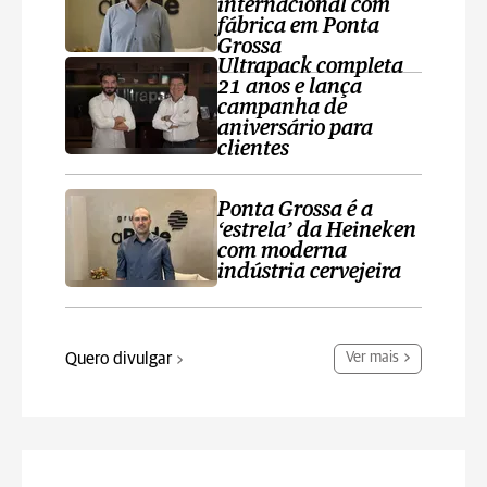
internacional com
fábrica em Ponta
Grossa
Ultrapack completa
21 anos e lança
campanha de
aniversário para
clientes
Ponta Grossa é a
‘estrela’ da Heineken
com moderna
indústria cervejeira
Quero divulgar
Ver mais