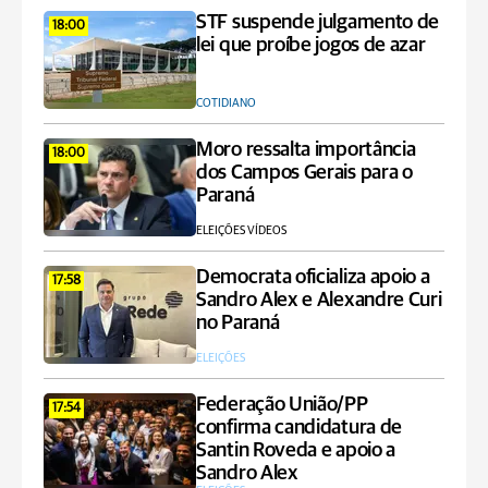
STF suspende julgamento de
18:00
lei que proíbe jogos de azar
COTIDIANO
Moro ressalta importância
18:00
dos Campos Gerais para o
Paraná
ELEIÇÕES VÍDEOS
Democrata oficializa apoio a
17:58
Sandro Alex e Alexandre Curi
no Paraná
ELEIÇÕES
Federação União/PP
17:54
confirma candidatura de
Santin Roveda e apoio a
Sandro Alex