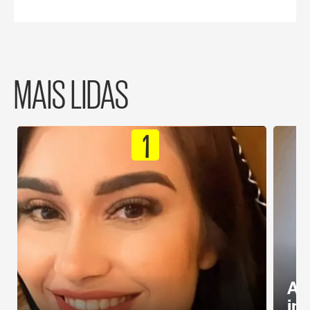
MAIS LIDAS
1
Al
in