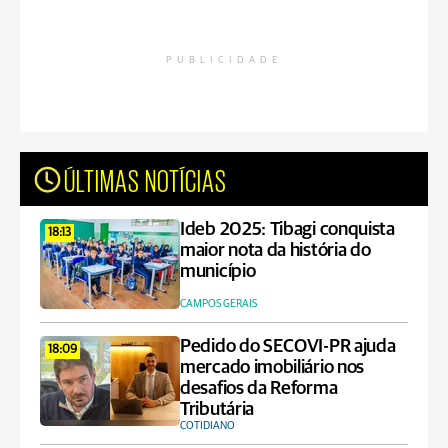
PUBLICIDADE
ÚLTIMAS NOTÍCIAS
Ideb 2025: Tibagi conquista
18:13
maior nota da história do
município
CAMPOS GERAIS
Pedido do SECOVI-PR ajuda
18:09
mercado imobiliário nos
desafios da Reforma
Tributária
COTIDIANO