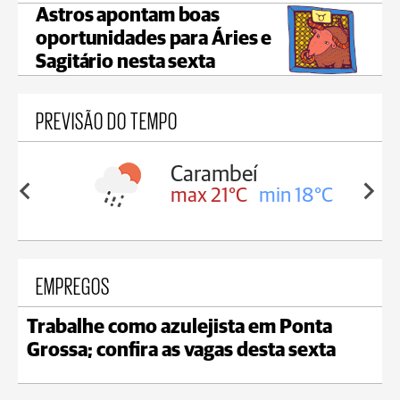
Astros apontam boas
oportunidades para Áries e
Sagitário nesta sexta
PREVISÃO DO TEMPO
Carambeí
in 18°C
max 21°C
min 18°C
EMPREGOS
Trabalhe como azulejista em Ponta
Grossa; confira as vagas desta sexta