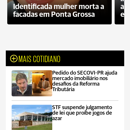
Identificada mulher morta a
ag
facadas em Ponta Grossa
es
MAIS COTIDIANO
Pedido do SECOVI-PR ajuda
mercado imobiliário nos
desafios da Reforma
Tributária
STF suspende julgamento
de lei que proíbe jogos de
azar