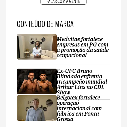
FALAR COM A GENTE
CONTEÚDO DE MARCA
Medvitae fortalece
empresas em PG com
a promoção da saúde
ocupacional
Ex-UFC Bruno
Blindado enfrenta
tricampeão mundial
Arthur Lins no CDL
Show
Belgotex fortalece
operação
internacional com
fábrica em Ponta
Grossa