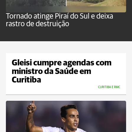
Tornado atinge Piraí do Sul e deixa
H
rastro de destruição
C
m
Gleisi cumpre agendas com
ministro da Saúde em
Curitiba
CURITIBA E RMC