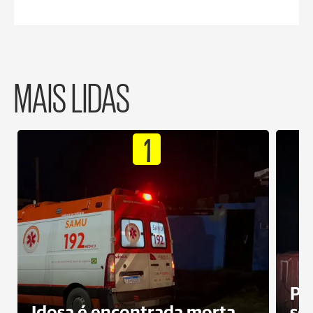
MAIS LIDAS
1
Pr