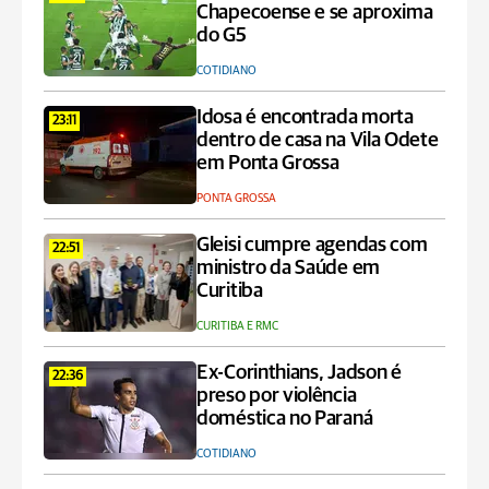
Chapecoense e se aproxima
do G5
COTIDIANO
Idosa é encontrada morta
23:11
dentro de casa na Vila Odete
em Ponta Grossa
PONTA GROSSA
Gleisi cumpre agendas com
22:51
ministro da Saúde em
Curitiba
CURITIBA E RMC
Ex-Corinthians, Jadson é
22:36
preso por violência
doméstica no Paraná
COTIDIANO