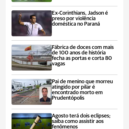
Ex-Corinthians, Jadson é
preso por violência
doméstica no Paraná
Fábrica de doces com mais
de 100 anos de história
fecha as portas e corta 80
vagas
Pai de menino que morreu
atingido por pilar é
encontrado morto em
Prudentópolis
Agosto terá dois eclipses;
saiba como assistir aos
fenômenos