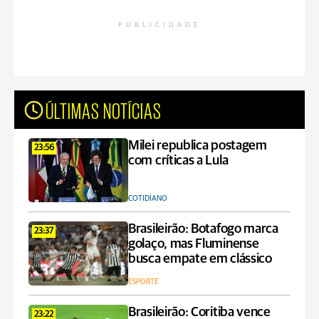
PUBLICIDADE
ÚLTIMAS NOTÍCIAS
Milei republica postagem
23:56
com críticas a Lula
COTIDIANO
Brasileirão: Botafogo marca
23:37
golaço, mas Fluminense
busca empate em clássico
ESPORTE
Brasileirão: Coritiba vence
23:22