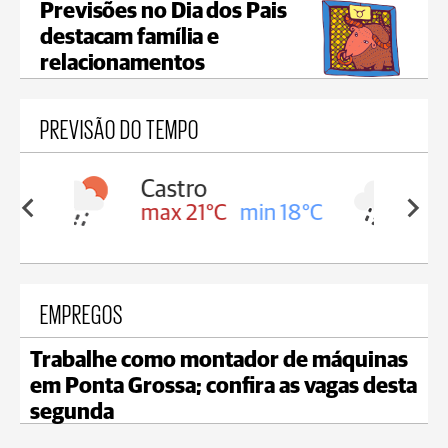
Previsões no Dia dos Pais
destacam família e
relacionamentos
PREVISÃO DO TEMPO
Carambeí
in 18°C
max 20°C
min 18°C
EMPREGOS
Trabalhe como montador de máquinas
em Ponta Grossa; confira as vagas desta
segunda