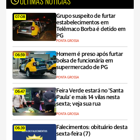
ÚLTIMAS NOTÍCIAS
Grupo suspeito de furtar
07:08
estabelecimentos em
Telêmaco Borba é detido em
PG
PONTA GROSSA
Homem é preso após furtar
06:59
bolsa de funcionária em
supermercado de PG
PONTA GROSSA
Feira Verde estará no 'Santa
06:47
Paula' e mais 14 vilas nesta
sexta; veja sua rua
PONTA GROSSA
Falecimentos: obituário desta
06:39
sexta-feira (7)