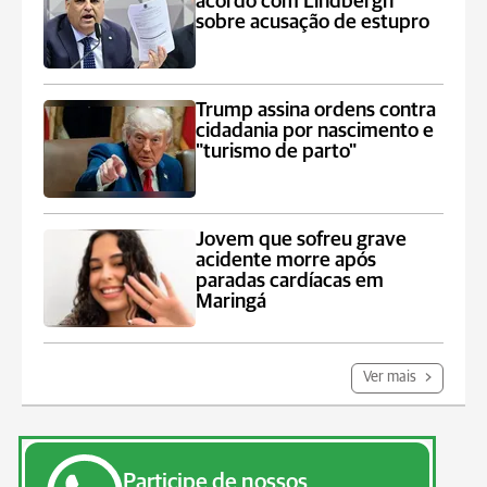
acordo com Lindbergh
sobre acusação de estupro
Trump assina ordens contra
cidadania por nascimento e
"turismo de parto"
Jovem que sofreu grave
acidente morre após
paradas cardíacas em
Maringá
Ver mais
Participe de nossos