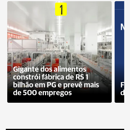
1
Gigante dos alimentos
constrói fábrica de RS 1
bilhão em PG e prevê mais
Fa
de 500 empregos
des