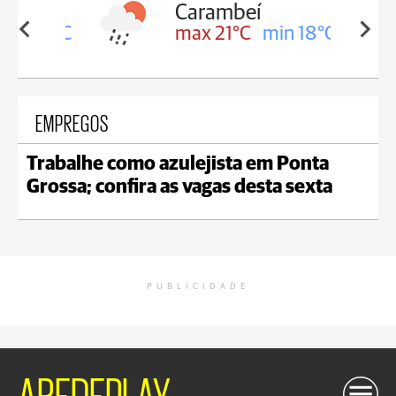
Carambeí
in 18°C
max 21°C
min 18°C
EMPREGOS
Trabalhe como azulejista em Ponta
Grossa; confira as vagas desta sexta
PUBLICIDADE
AREDEPLAY