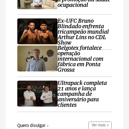
ocupacional
Ex-UFC Bruno
Blindado enfrenta
tricampeão mundial
Arthur Lins no CDL
Show
Belgotex fortalece
operação
internacional com
fábrica em Ponta
Grossa
Ultrapack completa
21 anos e lança
campanha de
aniversário para
clientes
Quero divulgar
Ver mais