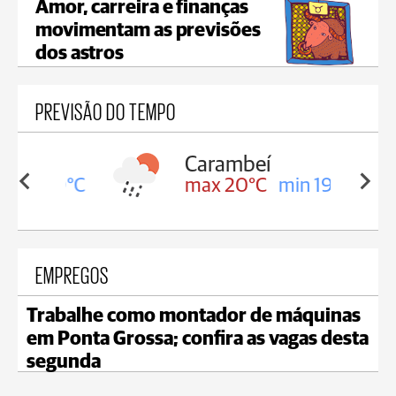
Amor, carreira e finanças
movimentam as previsões
dos astros
PREVISÃO DO TEMPO
Carambeí
in 19°C
max 20°C
min 19°C
EMPREGOS
Trabalhe como montador de máquinas
em Ponta Grossa; confira as vagas desta
segunda