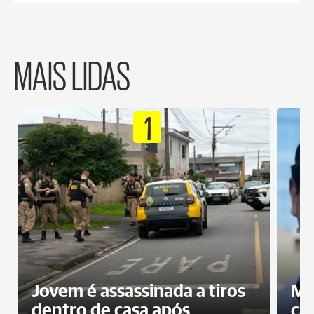
MAIS LIDAS
1
Jovem é assassinada a tiros
Mo
dentro de casa após
ca