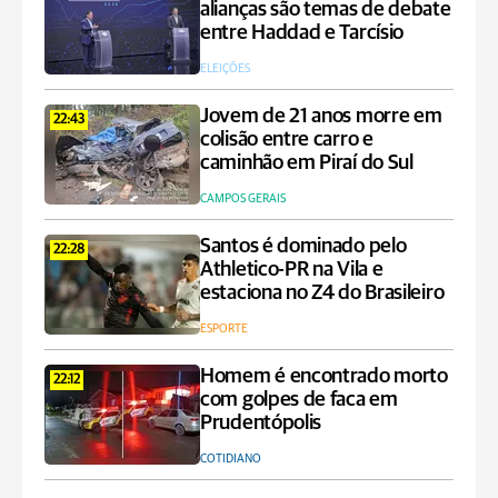
alianças são temas de debate
entre Haddad e Tarcísio
ELEIÇÕES
Jovem de 21 anos morre em
22:43
colisão entre carro e
caminhão em Piraí do Sul
CAMPOS GERAIS
Santos é dominado pelo
22:28
Athletico-PR na Vila e
estaciona no Z4 do Brasileiro
ESPORTE
Homem é encontrado morto
22:12
com golpes de faca em
Prudentópolis
COTIDIANO