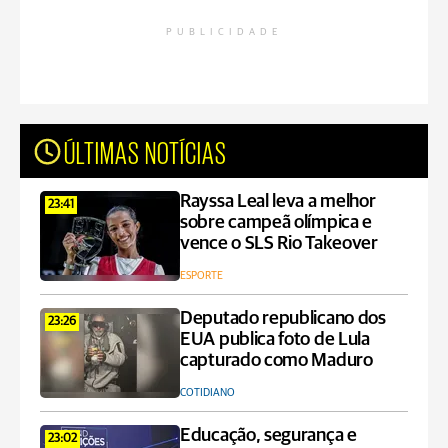
PUBLICIDADE
ÚLTIMAS NOTÍCIAS
Rayssa Leal leva a melhor
23:41
sobre campeã olímpica e
vence o SLS Rio Takeover
ESPORTE
Deputado republicano dos
23:26
EUA publica foto de Lula
capturado como Maduro
COTIDIANO
Educação, segurança e
23:02