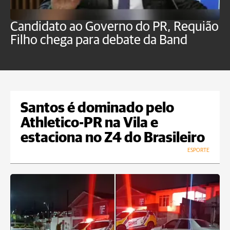
Candidato ao Governo do PR, Requião
S
Filho chega para debate da Band
p
B
Santos é dominado pelo
Athletico-PR na Vila e
estaciona no Z4 do Brasileiro
ESPORTE