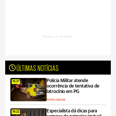
PUBLICIDADE
ÚLTIMAS NOTÍCIAS
Polícia Militar atende
16:27
ocorrência de tentativa de
latrocínio em PG
PONTA GROSSA
Especialista dá dicas para
16:22