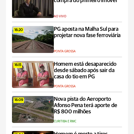
compra do primeiro imóvel
AO VIVO
PG aposta na Malha Sul para
16:20
projetar nova fase ferroviária
PONTA GROSSA
Homem está desaparecido
16:15
desde sábado após sair da
casa do tio em PG
PONTA GROSSA
Nova pista do Aeroporto
16:09
Afonso Pena terá aporte de
R$ 800 milhões
CURITIBA E RMC