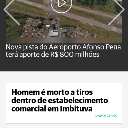
Nova pista do Aeroporto Afonso Pena
V
terá aporte de R$ 800 milhões
t
Homem é morto a tiros
dentro de estabelecimento
comercial em Imbituva
CAMPOS GERAIS