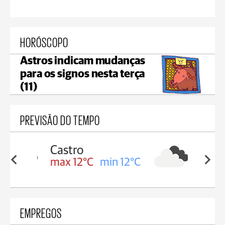
HORÓSCOPO
Astros indicam mudanças
para os signos nesta terça
(11)
PREVISÃO DO TEMPO
Carambeí
in 12°C
max 12°C
min 11°C
EMPREGOS