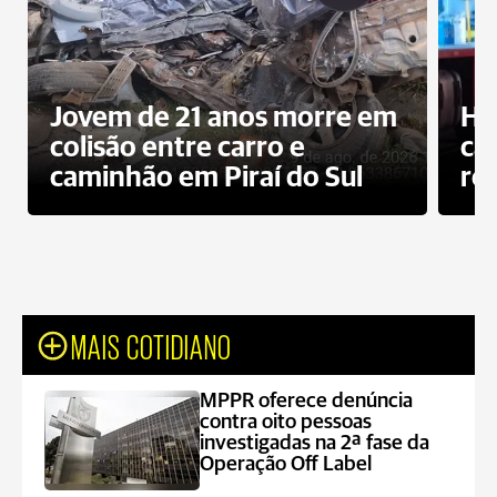
Jovem de 21 anos morre em
Ho
colisão entre carro e
ca
caminhão em Piraí do Sul
ro
MAIS COTIDIANO
MPPR oferece denúncia
contra oito pessoas
investigadas na 2ª fase da
Operação Off Label