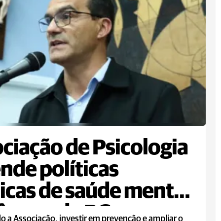
ciação de Psicologia
nde políticas
icas de saúde mental
âmara de PG
 a Associação, investir em prevenção e ampliar o