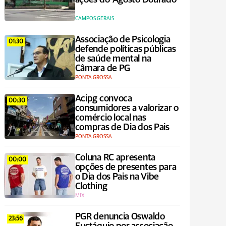
CAMPOS GERAIS
Associação de Psicologia
01:30
defende políticas públicas
de saúde mental na
Câmara de PG
PONTA GROSSA
Acipg convoca
00:30
consumidores a valorizar o
comércio local nas
compras de Dia dos Pais
PONTA GROSSA
Coluna RC apresenta
00:00
opções de presentes para
o Dia dos Pais na Vibe
Clothing
MIX
PGR denuncia Oswaldo
23:56