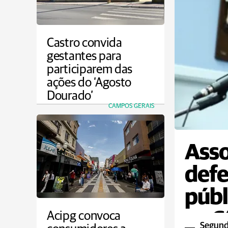
Castro convida
gestantes para
participarem das
ações do ‘Agosto
Dourado’
CAMPOS GERAIS
Asso
defe
públ
na C
Acipg convoca
Segundo