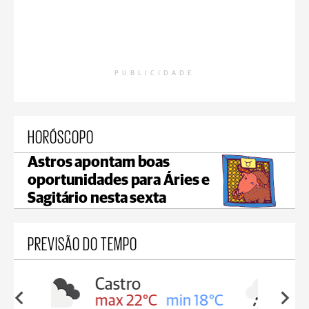
PUBLICIDADE
HORÓSCOPO
Astros apontam boas
oportunidades para Áries e
Sagitário nesta sexta
PREVISÃO DO TEMPO
Carambeí
in 18°C
max 21°C
min 18°C