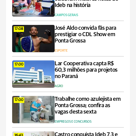
Ideb na história
CAMPOS GERAIS
José Aldo convida fãs para
17:08
prestigiar o CDL Show em
Ponta Grossa
ESPORTE
Lar Cooperativa capta R$
17:00
60,3 milhões para projetos
no Paraná
AGRO
Trabalhe como azulejista em
17:00
Ponta Grossa; confira as
vagas desta sexta
EMPREGOS E CONCURSOS
Castro conquista Ideb 7,3 e
16:43