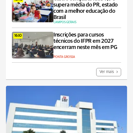
supera média do PR, estado
com a melhor educação do
Brasil
CAMPOS GERAIS
Inscrições para cursos
16:10
técnicos do IFPR em 2027
encerram neste mês em PG
PONTA GROSSA
Ver mais