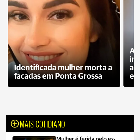
Al
in
Identificada mulher morta a
ag
facadas em Ponta Grossa
es
MAIS COTIDIANO
Mulher é ferida pelo ex-