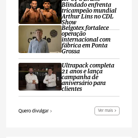
Blindado enfrenta
tricampeão mundial
Arthur Lins no CDL
Show
Belgotex fortalece
operação
internacional com
fábrica em Ponta
Grossa
Ultrapack completa
21 anos e lança
campanha de
aniversário para
clientes
Quero divulgar
Ver mais