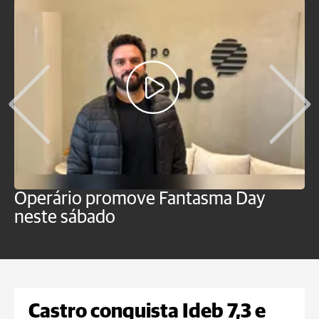
Operário promove Fantasma Day
R
neste sábado
c
Castro conquista Ideb 7,3 e