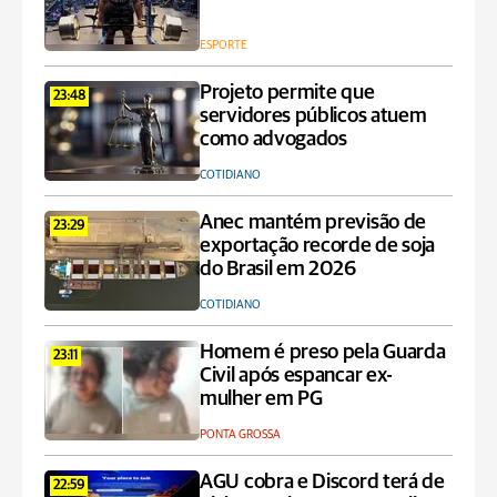
ESPORTE
Projeto permite que
23:48
servidores públicos atuem
como advogados
COTIDIANO
Anec mantém previsão de
23:29
exportação recorde de soja
do Brasil em 2026
COTIDIANO
Homem é preso pela Guarda
23:11
Civil após espancar ex-
mulher em PG
PONTA GROSSA
AGU cobra e Discord terá de
22:59