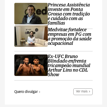
Princesa Assistência
investe em Ponta
Grossa com tradição
e cuidado com as
famílias
Medvitae fortalece
empresas em PG com
a promoção da saúde
ocupacional
Ex-UFC Bruno
Blindado enfrenta
tricampeão mundial
Arthur Lins no CDL
Show
Quero divulgar
Ver mais