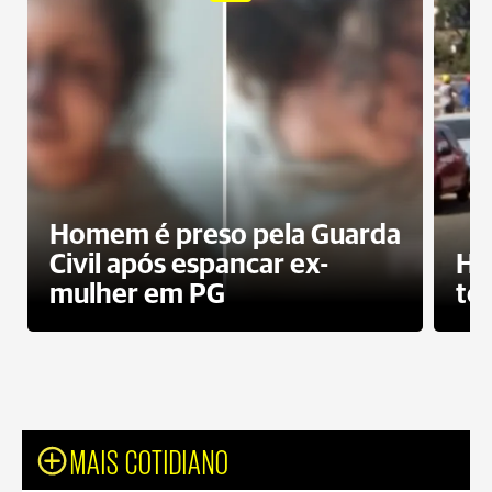
Homem é preso pela Guarda
Civil após espancar ex-
Ho
mulher em PG
te
MAIS COTIDIANO