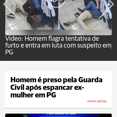
Vídeo: Homem flagra tentativa de
B
furto e entra em luta com suspeito em
j
PG
Homem é preso pela Guarda
Civil após espancar ex-
mulher em PG
PONTA GROSSA