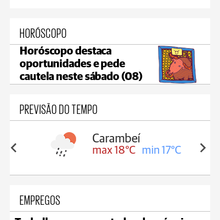
HORÓSCOPO
Horóscopo destaca
oportunidades e pede
cautela neste sábado (08)
PREVISÃO DO TEMPO
Carambeí
in 18°C
max 18°C
min 17°C
EMPREGOS