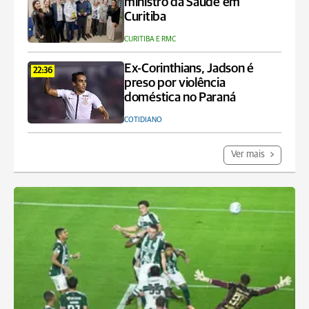
ministro da Saúde em
Curitiba
CURITIBA E RMC
Ex-Corinthians, Jadson é
22:36
preso por violência
doméstica no Paraná
COTIDIANO
Ver mais