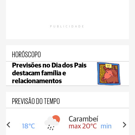
PUBLICIDADE
HORÓSCOPO
Previsões no Dia dos Pais
destacam família e
relacionamentos
PREVISÃO DO TEMPO
Carambeí
in 18°C
max 20°C
min 18°C