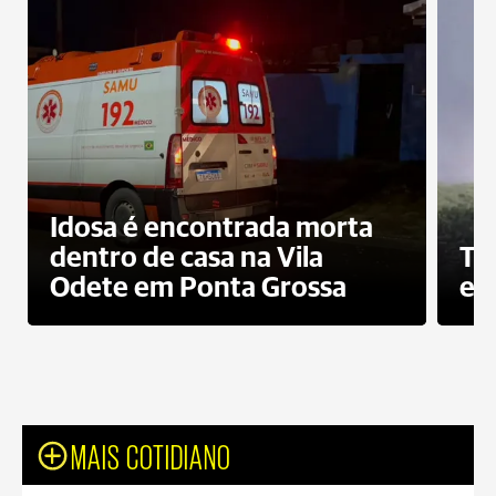
Idosa é encontrada morta
dentro de casa na Vila
To
Odete em Ponta Grossa
e 
MAIS COTIDIANO