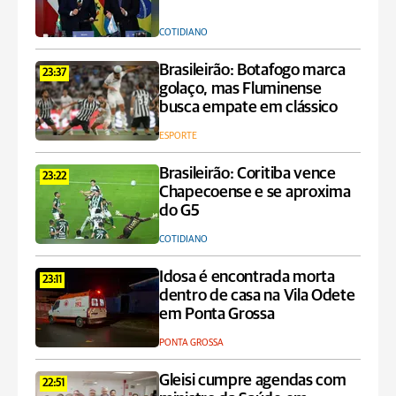
COTIDIANO
Brasileirão: Botafogo marca
23:37
golaço, mas Fluminense
busca empate em clássico
ESPORTE
Brasileirão: Coritiba vence
23:22
Chapecoense e se aproxima
do G5
COTIDIANO
Idosa é encontrada morta
23:11
dentro de casa na Vila Odete
em Ponta Grossa
PONTA GROSSA
Gleisi cumpre agendas com
22:51