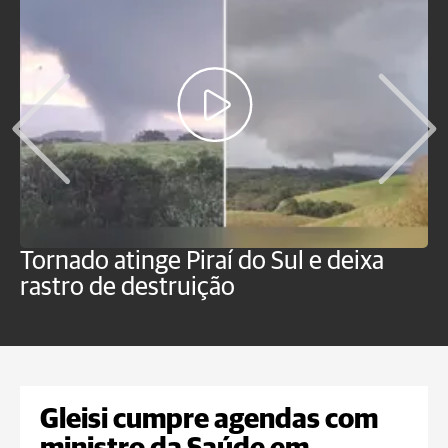
Tornado atinge Piraí do Sul e deixa
H
rastro de destruição
C
m
Gleisi cumpre agendas com