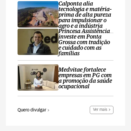
Calponta alia
tecnologia e matéria-
prima de alta pureza
para impulsionar o
agro e a indústria
Princesa Assistência
investe em Ponta
Grossa com tradição
e cuidado com as
famílias
Medvitae fortalece
empresas em PG com
a promoção da saúde
ocupacional
Quero divulgar
Ver mais