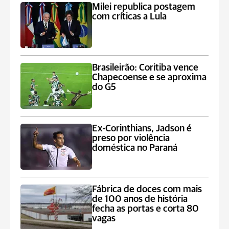
Milei republica postagem
com críticas a Lula
Brasileirão: Coritiba vence
Chapecoense e se aproxima
do G5
Ex-Corinthians, Jadson é
preso por violência
doméstica no Paraná
Fábrica de doces com mais
de 100 anos de história
fecha as portas e corta 80
vagas