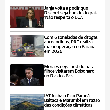
Janja volta a pedir que
Discord seja banido do país:
'Não respeita o ECA'
Com 6 toneladas de drogas
apreendidas, PRF realiza
maior operação no Paraná
em 2026
Moraes nega pedido para
filhos visitarem Bolsonaro
no Dia dos Pais
IAT fecha o Pico Paraná,
Baitaca e Marumbi em razão
das condições climáticas