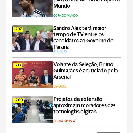
Mundo
COPA DO MUNDO
Sandro Alex terá maior
12:37
tempo de TV entre os
candidatos ao Governo do
Paraná
ELEIÇÕES
Volante da Seleção, Bruno
12:13
Guimarães é anunciado pelo
Arsenal
ESPORTE
Projetos de extensão
12:00
aproximam moradores das
tecnologias digitais
PONTA GROSSA