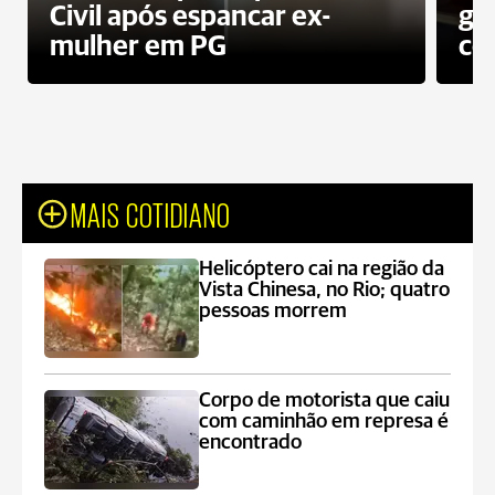
Civil após espancar ex-
gr
mulher em PG
co
MAIS COTIDIANO
Helicóptero cai na região da
Vista Chinesa, no Rio; quatro
pessoas morrem
Corpo de motorista que caiu
com caminhão em represa é
encontrado