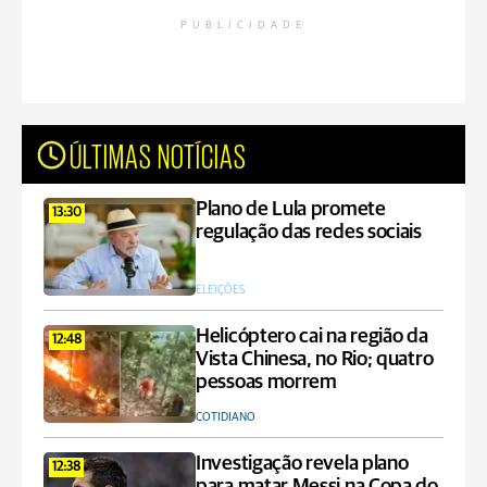
PUBLICIDADE
ÚLTIMAS NOTÍCIAS
Plano de Lula promete
13:30
regulação das redes sociais
ELEIÇÕES
Helicóptero cai na região da
12:48
Vista Chinesa, no Rio; quatro
pessoas morrem
COTIDIANO
Investigação revela plano
12:38
para matar Messi na Copa do