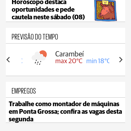
Horóscopo destaca
oportunidades e pede
cautela neste sábado (08)
PREVISÃO DO TEMPO
Carambeí
in 18°C
max 20°C
min 18°C
EMPREGOS
Trabalhe como montador de máquinas
em Ponta Grossa; confira as vagas desta
segunda