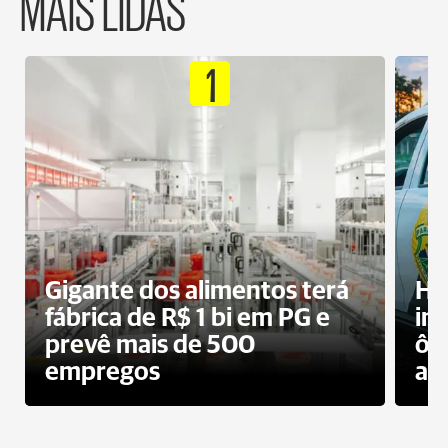
MAIS LIDAS
1
Gigante dos alimentos terá
Ho
fábrica de R$ 1 bi em PG e
im
prevê mais de 500
ôn
empregos
ac