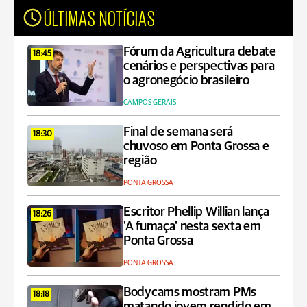
ÚLTIMAS NOTÍCIAS
Fórum da Agricultura debate
18:45
cenários e perspectivas para
o agronegócio brasileiro
CAMPOS GERAIS
Final de semana será
18:30
chuvoso em Ponta Grossa e
região
PONTA GROSSA
Escritor Phellip Willian lança
18:26
'A fumaça' nesta sexta em
Ponta Grossa
PONTA GROSSA
Bodycams mostram PMs
18:18
matando jovem rendido em