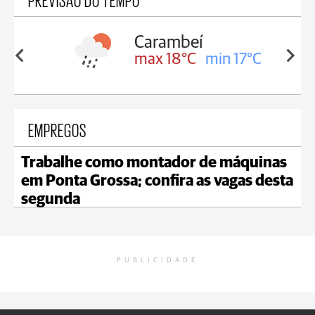
Carambeí
in 18°C
max 18°C
min 17°C
EMPREGOS
Trabalhe como montador de máquinas
em Ponta Grossa; confira as vagas desta
segunda
PUBLICIDADE