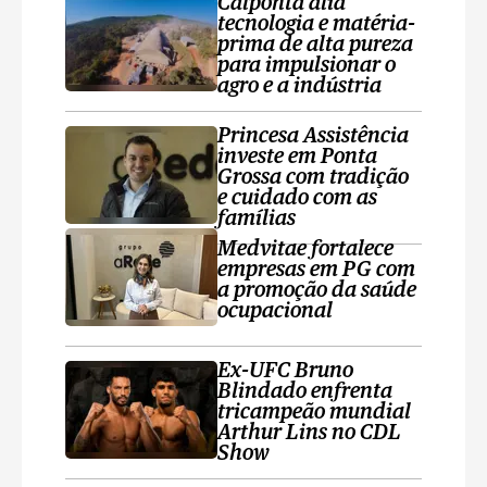
Calponta alia
tecnologia e matéria-
prima de alta pureza
para impulsionar o
agro e a indústria
Princesa Assistência
investe em Ponta
Grossa com tradição
e cuidado com as
famílias
Medvitae fortalece
empresas em PG com
a promoção da saúde
ocupacional
Ex-UFC Bruno
Blindado enfrenta
tricampeão mundial
Arthur Lins no CDL
Show