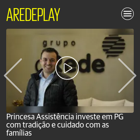
AREDEPLAY
Princesa Assistência investe em PG
C
com tradição e cuidado com as
p
famílias
o