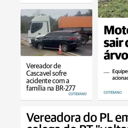
Moto
sair 
árvo
Vereador de
Equipe
Cascavel sofre
aciona
acidente com a
família na BR-277
COTIDIANO
COTIDIANO
Vereadora do PL e