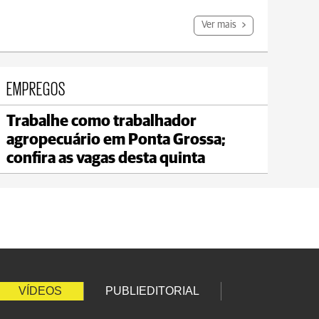
Ver mais
EMPREGOS
Trabalhe como trabalhador
Jaguariaíva
agropecuário em Ponta Grossa;
max 21°C
min 20°C
confira as vagas desta quinta
VÍDEOS
PUBLIEDITORIAL