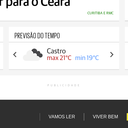
r para o Ceará"
CURITIBA E RMC
PREVISÃO DO TEMPO
Carambeí
max 21°C
min 18°C
PUBLICIDADE
VAMOS LER
VIVER BEM