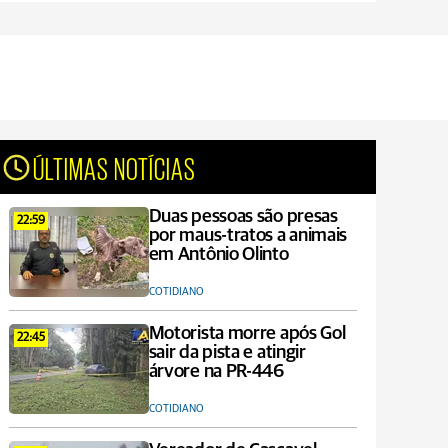
ÚLTIMAS NOTÍCIAS
Duas pessoas são presas
22:59
por maus-tratos a animais
em Antônio Olinto
COTIDIANO
Motorista morre após Gol
22:45
sair da pista e atingir
árvore na PR-446
COTIDIANO