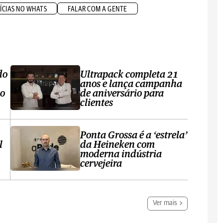
ÍCIAS NO WHATS
FALAR COM A GENTE
do
Ultrapack completa 21
anos e lança campanha
no
de aniversário para
clientes
Ponta Grossa é a ‘estrela’
l
da Heineken com
moderna indústria
cervejeira
Ver mais