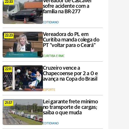
Vereador de Cascavel
22:33
sofre acidente com a
família na BR-277
COTIDIANO
Vereadora do PL em
22:23
Curitiba manda colega do
PT "voltar para o Ceará"
CURITIBA E RMC
Cruzeiro vence a
22:11
Chapecoense por 2 a 0 e
avança na Copa do Brasil
ESPORTE
Lei garante frete mínimo
21:57
no transporte de cargas;
saiba o que muda
COTIDIANO