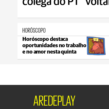
colega do PT "volta
HORÓSCOPO
Horóscopo destaca
Castro
oportunidades no trabalho
max 21°C
min 19°C
e no amor nesta quinta
AREDEPLAY