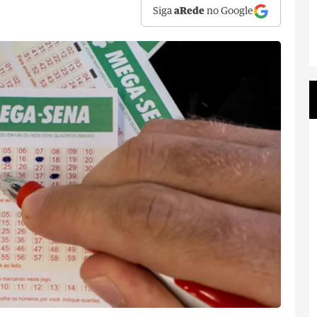
Siga
aRede
no Google