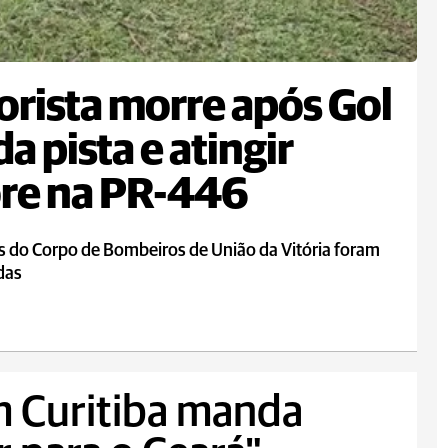
rista morre após Gol
da pista e atingir
re na PR-446
s do Corpo de Bombeiros de União da Vitória foram
das
m Curitiba manda